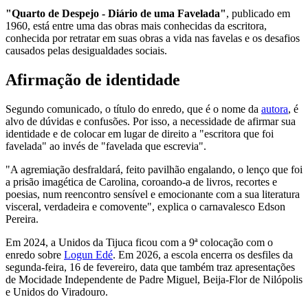
"Quarto de Despejo - Diário de uma Favelada"
, publicado em
1960, está entre uma das obras mais conhecidas da escritora,
conhecida por retratar em suas obras a vida nas favelas e os desafios
causados pelas desigualdades sociais.
Afirmação de identidade
Segundo comunicado, o título do enredo, que é o nome da
autora
, é
alvo de dúvidas e confusões. Por isso, a necessidade de afirmar sua
identidade e de colocar em lugar de direito a "escritora que foi
favelada" ao invés de "favelada que escrevia".
"A agremiação desfraldará, feito pavilhão engalando, o lenço que foi
a prisão imagética de Carolina, coroando-a de livros, recortes e
poesias, num reencontro sensível e emocionante com a sua literatura
visceral, verdadeira e comovente", explica o carnavalesco Edson
Pereira.
Em 2024, a Unidos da Tijuca ficou com a 9ª colocação com o
enredo sobre
Logun Edé
. Em 2026, a escola encerra os desfiles da
segunda-feira, 16 de fevereiro, data que também traz apresentações
de Mocidade Independente de Padre Miguel, Beija-Flor de Nilópolis
e Unidos do Viradouro.