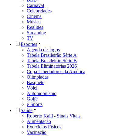
Carnaval
Celebridades
Cinema
Música
Realities
Streaming
TV
Esportes
Agenda de Jogos
Tabela Brasileirão Série A
Tabela Brasileirão Série B
Tabela Eliminatórias 2026
Copa Libertadores da América
Olimpíadas
Basquete
Vôlei
Automobilismo
Golfe
e-Sports
Saúde
Roberto Kalil - Sinais Vitais
Alimentação
Exercícios Físicos
Vacinação