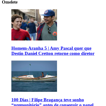
Omelete
Homem-Aranha 5 | Amy Pascal quer que
Destin Daniel Cretton retorne como diretor
100 Dias | Filipe Bragança teve sonho
“premonitório” antes de conseguir o papel