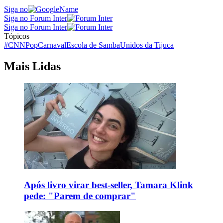
Siga no
Siga no Forum Inter
Siga no Forum Inter
Tópicos
#CNNPop
Carnaval
Escola de Samba
Unidos da Tijuca
Mais Lidas
Após livro virar best-seller, Tamara Klink
pede: "Parem de comprar"