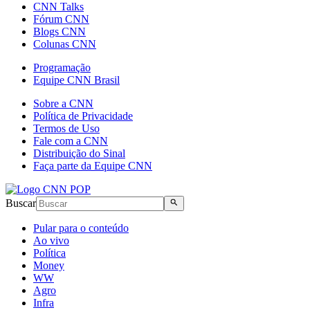
CNN Talks
Fórum CNN
Blogs CNN
Colunas CNN
Programação
Equipe CNN Brasil
Sobre a CNN
Política de Privacidade
Termos de Uso
Fale com a CNN
Distribuição do Sinal
Faça parte da Equipe CNN
Buscar
Pular para o conteúdo
Ao vivo
Política
Money
WW
Agro
Infra