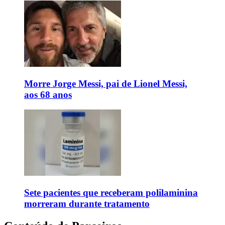
Morre Jorge Messi, pai de Lionel Messi,
aos 68 anos
Sete pacientes que receberam polilaminina
morreram durante tratamento