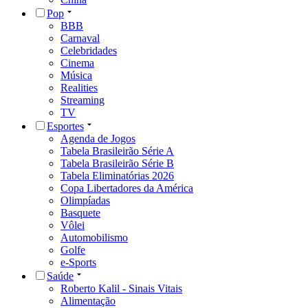
Pop
BBB
Carnaval
Celebridades
Cinema
Música
Realities
Streaming
TV
Esportes
Agenda de Jogos
Tabela Brasileirão Série A
Tabela Brasileirão Série B
Tabela Eliminatórias 2026
Copa Libertadores da América
Olimpíadas
Basquete
Vôlei
Automobilismo
Golfe
e-Sports
Saúde
Roberto Kalil - Sinais Vitais
Alimentação