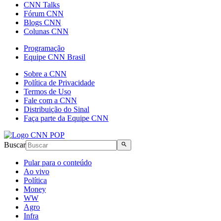
CNN Talks
Fórum CNN
Blogs CNN
Colunas CNN
Programação
Equipe CNN Brasil
Sobre a CNN
Política de Privacidade
Termos de Uso
Fale com a CNN
Distribuição do Sinal
Faça parte da Equipe CNN
Buscar
Pular para o conteúdo
Ao vivo
Política
Money
WW
Agro
Infra