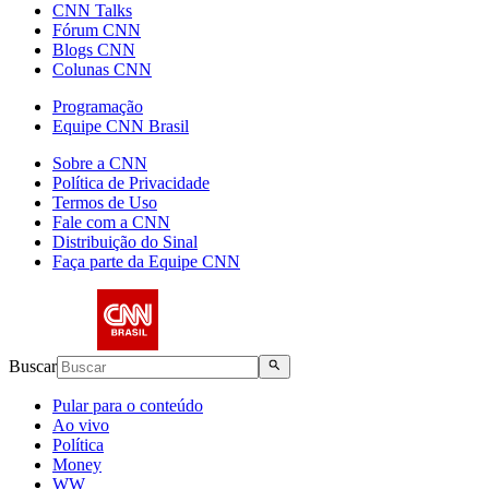
CNN Talks
Fórum CNN
Blogs CNN
Colunas CNN
Programação
Equipe CNN Brasil
Sobre a CNN
Política de Privacidade
Termos de Uso
Fale com a CNN
Distribuição do Sinal
Faça parte da Equipe CNN
Buscar
Pular para o conteúdo
Ao vivo
Política
Money
WW