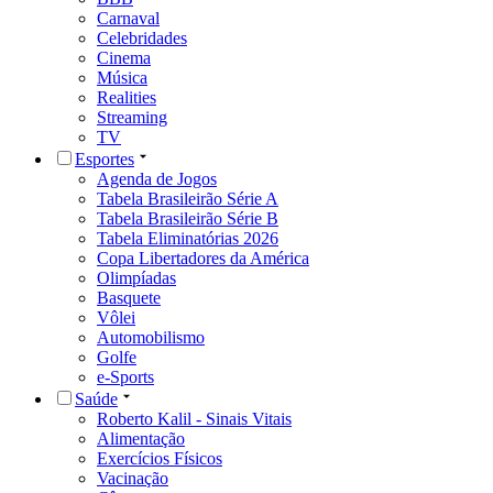
Carnaval
Celebridades
Cinema
Música
Realities
Streaming
TV
Esportes
Agenda de Jogos
Tabela Brasileirão Série A
Tabela Brasileirão Série B
Tabela Eliminatórias 2026
Copa Libertadores da América
Olimpíadas
Basquete
Vôlei
Automobilismo
Golfe
e-Sports
Saúde
Roberto Kalil - Sinais Vitais
Alimentação
Exercícios Físicos
Vacinação