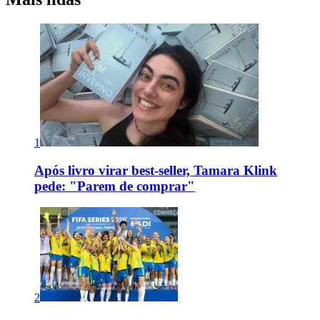
1
Após livro virar best-seller, Tamara Klink
pede: "Parem de comprar"
2