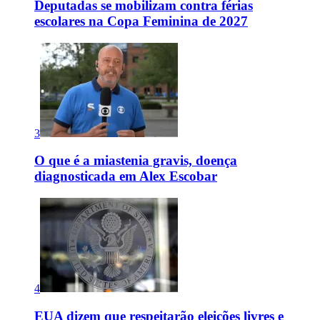
Deputadas se mobilizam contra férias
escolares na Copa Feminina de 2027
3
O que é a miastenia gravis, doença
diagnosticada em Alex Escobar
4
EUA dizem que respeitarão eleições livres e