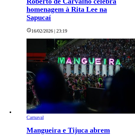
Roberto de Carvalho celebra
homenagem à Rita Lee na
Sapucaí
16/02/2026 | 23:19
Carnaval
Mangueira e Tijuca abrem