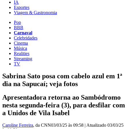
IA
Esportes
Viagem & Gastronomia
Pop
BBB
Carnaval
Celebridades
Cinema
Música
Realities
Streaming
TV
Sabrina Sato posa com cabelo azul em 1ª
dia na Sapucaí; veja fotos
Apresentadora retorna ao Sambódromo
nesta segunda-feira (3), para desfilar com
a Unidos de Vila Isabel
Caroline Ferreira
, da CNN
03/03/25 às 09:58
|
Atualizado
03/03/25