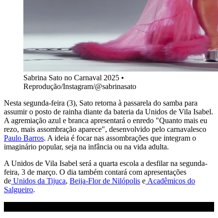
Sabrina Sato no Carnaval 2025 •
Reprodução/Instagram/@sabrinasato
Nesta segunda-feira (3), Sato retorna à passarela do samba para
assumir o posto de rainha diante da bateria da Unidos de Vila Isabel.
A agremiação azul e branca apresentará o enredo "Quanto mais eu
rezo, mais assombração aparece", desenvolvido pelo carnavalesco
Paulo Barros
. A ideia é focar nas assombrações que integram o
imaginário popular, seja na infância ou na vida adulta.
A Unidos de Vila Isabel será a quarta escola a desfilar na segunda-
feira, 3 de março. O dia também contará com apresentações
de
Unidos da Tijuca
,
Beija-Flor de Nilópolis
e
Acadêmicos do
Salgueiro
.