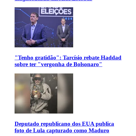
"Tenho gratidão": Tarcísio rebate Haddad
sobre ter "vergonha de Bolsonaro"
Deputado republicano dos EUA publica
foto de Lula capturado como Maduro