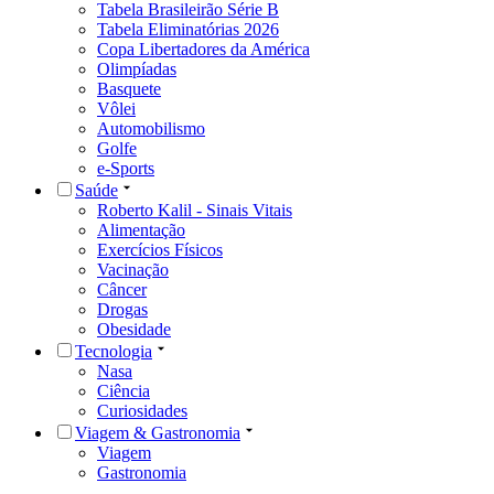
Tabela Brasileirão Série B
Tabela Eliminatórias 2026
Copa Libertadores da América
Olimpíadas
Basquete
Vôlei
Automobilismo
Golfe
e-Sports
Saúde
Roberto Kalil - Sinais Vitais
Alimentação
Exercícios Físicos
Vacinação
Câncer
Drogas
Obesidade
Tecnologia
Nasa
Ciência
Curiosidades
Viagem & Gastronomia
Viagem
Gastronomia