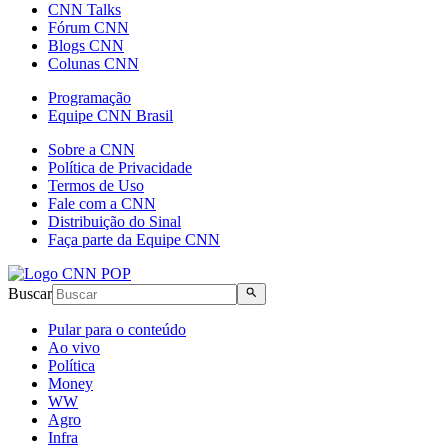
CNN Talks
Fórum CNN
Blogs CNN
Colunas CNN
Programação
Equipe CNN Brasil
Sobre a CNN
Política de Privacidade
Termos de Uso
Fale com a CNN
Distribuição do Sinal
Faça parte da Equipe CNN
Buscar
Pular para o conteúdo
Ao vivo
Política
Money
WW
Agro
Infra