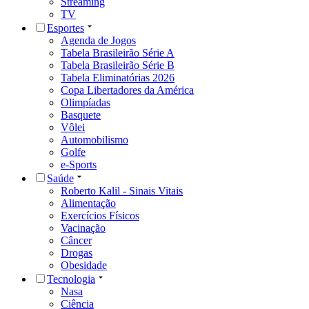
Streaming
TV
Esportes
Agenda de Jogos
Tabela Brasileirão Série A
Tabela Brasileirão Série B
Tabela Eliminatórias 2026
Copa Libertadores da América
Olimpíadas
Basquete
Vôlei
Automobilismo
Golfe
e-Sports
Saúde
Roberto Kalil - Sinais Vitais
Alimentação
Exercícios Físicos
Vacinação
Câncer
Drogas
Obesidade
Tecnologia
Nasa
Ciência