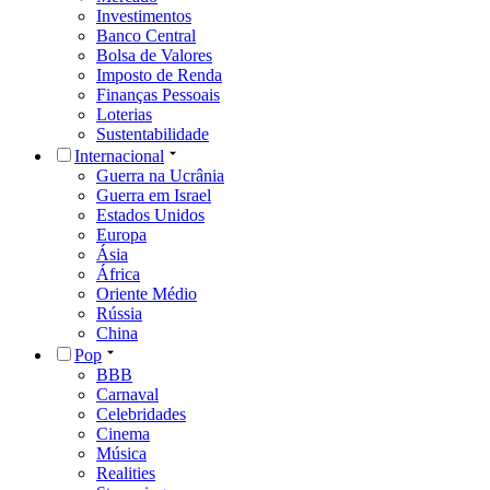
Investimentos
Banco Central
Bolsa de Valores
Imposto de Renda
Finanças Pessoais
Loterias
Sustentabilidade
Internacional
Guerra na Ucrânia
Guerra em Israel
Estados Unidos
Europa
Ásia
África
Oriente Médio
Rússia
China
Pop
BBB
Carnaval
Celebridades
Cinema
Música
Realities