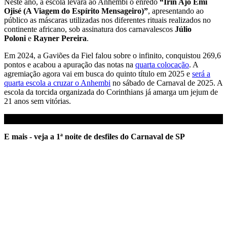
Neste ano, a escola levará ao Anhembi o enredo
“Irin Ajó Emi
Ojisé (A Viagem do Espírito Mensageiro)”
, apresentando ao
público as máscaras utilizadas nos diferentes rituais realizados no
continente africano, sob assinatura dos carnavalescos
Júlio
Poloni
e
Rayner Pereira
.
Em 2024, a Gaviões da Fiel falou sobre o infinito, conquistou 269,6
pontos e acabou a apuração das notas na
quarta colocação
. A
agremiação agora vai em busca do quinto título em 2025 e
será a
quarta escola a cruzar o Anhembi
no sábado de Carnaval de 2025. A
escola da torcida organizada do Corinthians já amarga um jejum de
21 anos sem vitórias.
E mais - veja a 1ª noite de desfiles do Carnaval de SP