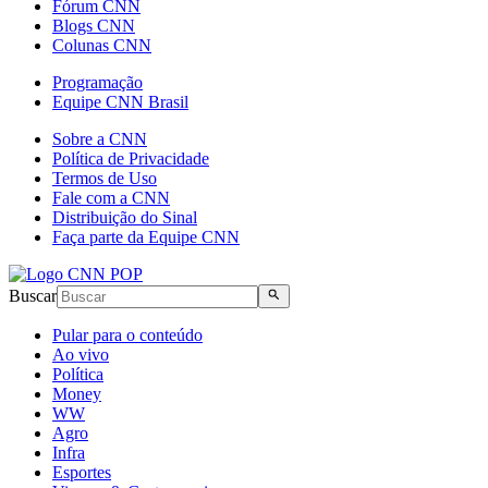
Fórum CNN
Blogs CNN
Colunas CNN
Programação
Equipe CNN Brasil
Sobre a CNN
Política de Privacidade
Termos de Uso
Fale com a CNN
Distribuição do Sinal
Faça parte da Equipe CNN
Buscar
Pular para o conteúdo
Ao vivo
Política
Money
WW
Agro
Infra
Esportes