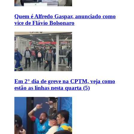
Quem é Alfredo Gaspar, anunciado como
vice de Flávio Bolsonaro
Em 2° dia de greve na CPTM, veja como
estão as linhas nesta quarta (5)