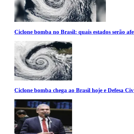
Ciclone bomba no Brasil: quais estados serão af
Ciclone bomba chega ao Brasil hoje e Defesa Civi