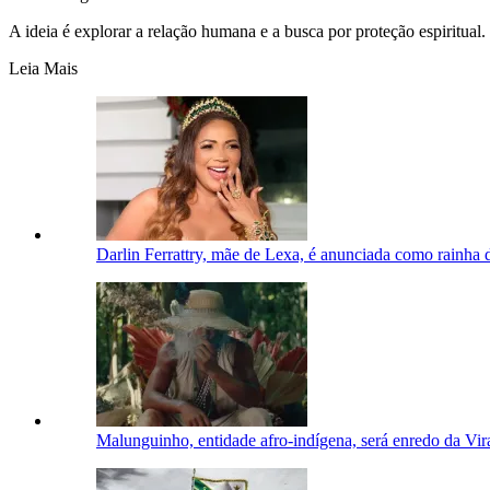
A ideia é explorar a relação humana e a busca por proteção espiritual.
Leia Mais
Darlin Ferrattry, mãe de Lexa, é anunciada como rainha de
Malunguinho, entidade afro-indígena, será enredo da Vi