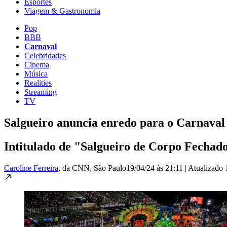
Esportes
Viagem & Gastronomia
Pop
BBB
Carnaval
Celebridades
Cinema
Música
Realities
Streaming
TV
Salgueiro anuncia enredo para o Carnaval 
Intitulado de "Salgueiro de Corpo Fechado
Caroline Ferreira
, da CNN
, São Paulo
19/04/24 às 21:11
|
Atualizado