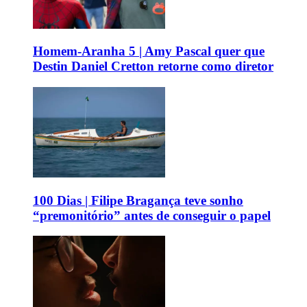
Homem-Aranha 5 | Amy Pascal quer que
Destin Daniel Cretton retorne como diretor
100 Dias | Filipe Bragança teve sonho
“premonitório” antes de conseguir o papel