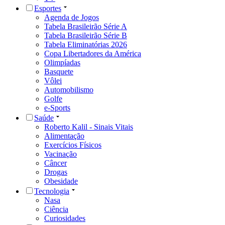
Esportes
Agenda de Jogos
Tabela Brasileirão Série A
Tabela Brasileirão Série B
Tabela Eliminatórias 2026
Copa Libertadores da América
Olimpíadas
Basquete
Vôlei
Automobilismo
Golfe
e-Sports
Saúde
Roberto Kalil - Sinais Vitais
Alimentação
Exercícios Físicos
Vacinação
Câncer
Drogas
Obesidade
Tecnologia
Nasa
Ciência
Curiosidades