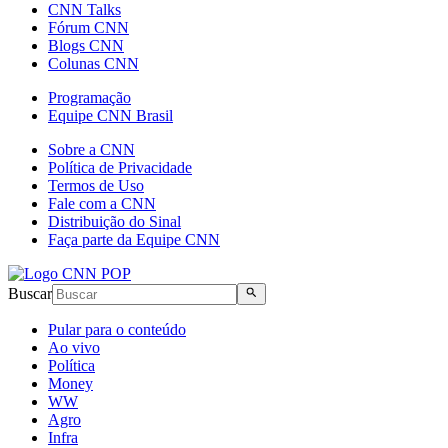
CNN Talks
Fórum CNN
Blogs CNN
Colunas CNN
Programação
Equipe CNN Brasil
Sobre a CNN
Política de Privacidade
Termos de Uso
Fale com a CNN
Distribuição do Sinal
Faça parte da Equipe CNN
Buscar
Pular para o conteúdo
Ao vivo
Política
Money
WW
Agro
Infra