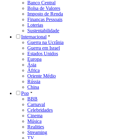
Banco Central
Bolsa de Valores
Imposto de Renda
Finanças Pessoais
Loterias
Sustentabilidade
Internacional
Guerra na Ucrânia
Guerra em Israel
Estados Unidos
Europa
Ásia
África
Oriente Médio
Rússia
China
Pop
BBB
Carnaval
Celebridades
Cinema
Música
Realities
Streaming
TV