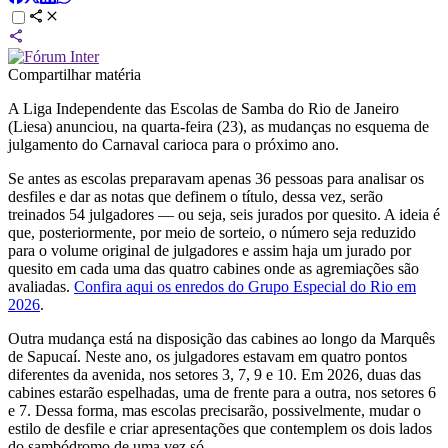
Compartilhar matéria
A Liga Independente das Escolas de Samba do Rio de Janeiro
(Liesa) anunciou, na quarta-feira (23), as mudanças no esquema de
julgamento do Carnaval carioca para o próximo ano.
Se antes as escolas preparavam apenas 36 pessoas para analisar os
desfiles e dar as notas que definem o título, dessa vez, serão
treinados 54 julgadores — ou seja, seis jurados por quesito. A ideia é
que, posteriormente, por meio de sorteio, o número seja reduzido
para o volume original de julgadores e assim haja um jurado por
quesito em cada uma das quatro cabines onde as agremiações são
avaliadas.
Confira aqui os enredos do Grupo Especial do Rio em
2026
.
Outra mudança está na disposição das cabines ao longo da Marquês
de Sapucaí. Neste ano, os julgadores estavam em quatro pontos
diferentes da avenida, nos setores 3, 7, 9 e 10. Em 2026, duas das
cabines estarão espelhadas, uma de frente para a outra, nos setores 6
e 7. Dessa forma, mas escolas precisarão, possivelmente, mudar o
estilo de desfile e criar apresentações que contemplem os dois lados
do sambódromo de uma vez só.