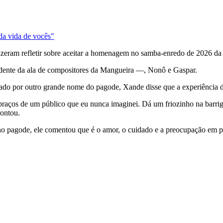
da vida de vocês"
 fizeram refletir sobre aceitar a homenagem no samba-enredo de 2026 d
idente da ala de compositores da Mangueira —, Nonô e Gaspar.
o por outro grande nome do pagode, Xande disse que a experiência de
raços de um público que eu nunca imaginei. Dá um friozinho na barriga
contou.
o pagode, ele comentou que é o amor, o cuidado e a preocupação em p