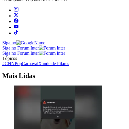
Siga no
Siga no Forum Inter
Siga no Forum Inter
Tópicos
#CNNPop
Carnaval
Xande de Pilares
Mais Lidas