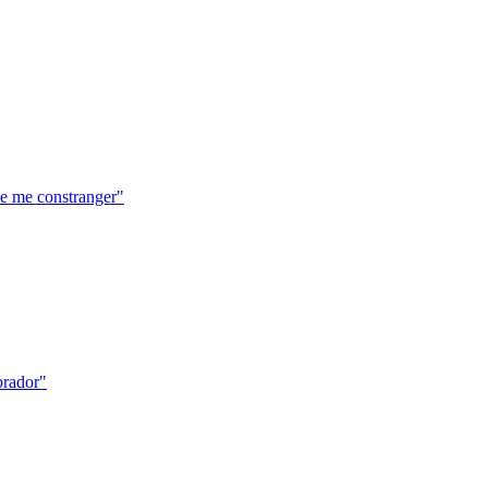
de me constranger"
brador"