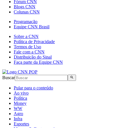
Fórum CNN
Blogs CNN
Colunas CNN
Programação
Equipe CNN Brasil
Sobre a CNN
Política de Privacidade
Termos de Uso
Fale com a CNN
Distribuição do Sinal
Faça parte da Equipe CNN
Buscar
Pular para o conteúdo
Ao vivo
Política
Money
WW
Agro
Infra
Esportes