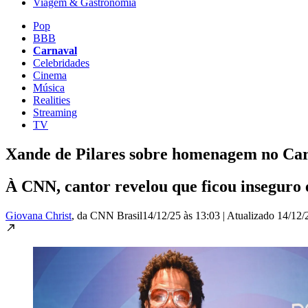
Viagem & Gastronomia
Pop
BBB
Carnaval
Celebridades
Cinema
Música
Realities
Streaming
TV
Xande de Pilares sobre homenagem no Carn
À CNN, cantor revelou que ficou inseguro 
Giovana Christ
, da CNN Brasil
14/12/25 às 13:03
|
Atualizado
14/12/