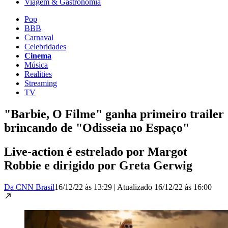
Viagem & Gastronomia
Pop
BBB
Carnaval
Celebridades
Cinema
Música
Realities
Streaming
TV
"Barbie, O Filme" ganha primeiro trailer
brincando de "Odisseia no Espaço"
Live-action é estrelado por Margot
Robbie e dirigido por Greta Gerwig
Da CNN Brasil
16/12/22 às 13:29
|
Atualizado
16/12/22 às 16:00