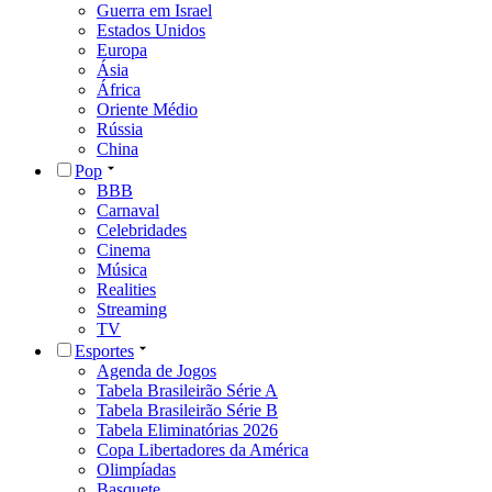
Guerra em Israel
Estados Unidos
Europa
Ásia
África
Oriente Médio
Rússia
China
Pop
BBB
Carnaval
Celebridades
Cinema
Música
Realities
Streaming
TV
Esportes
Agenda de Jogos
Tabela Brasileirão Série A
Tabela Brasileirão Série B
Tabela Eliminatórias 2026
Copa Libertadores da América
Olimpíadas
Basquete