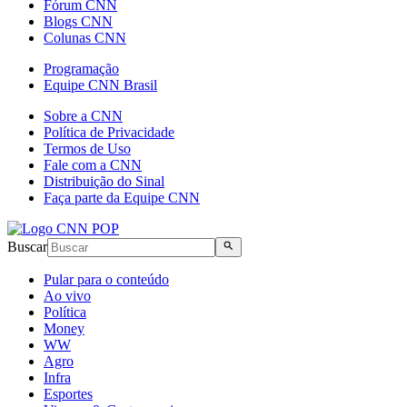
Fórum CNN
Blogs CNN
Colunas CNN
Programação
Equipe CNN Brasil
Sobre a CNN
Política de Privacidade
Termos de Uso
Fale com a CNN
Distribuição do Sinal
Faça parte da Equipe CNN
Buscar
Pular para o conteúdo
Ao vivo
Política
Money
WW
Agro
Infra
Esportes