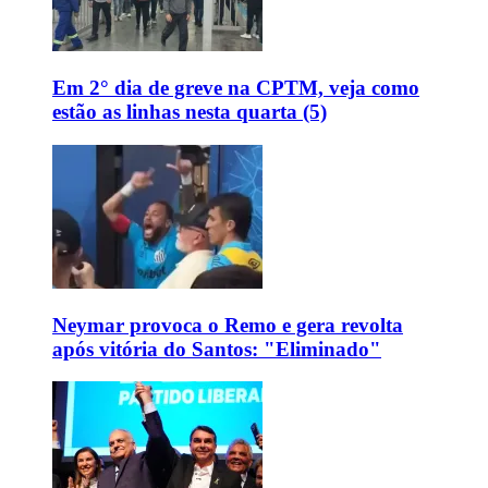
Em 2° dia de greve na CPTM, veja como
estão as linhas nesta quarta (5)
Neymar provoca o Remo e gera revolta
após vitória do Santos: "Eliminado"