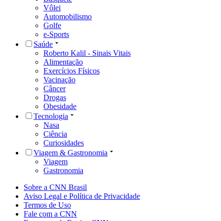
Vôlei
Automobilismo
Golfe
e-Sports
Saúde
Roberto Kalil - Sinais Vitais
Alimentação
Exercícios Físicos
Vacinação
Câncer
Drogas
Obesidade
Tecnologia
Nasa
Ciência
Curiosidades
Viagem & Gastronomia
Viagem
Gastronomia
Sobre a CNN Brasil
Aviso Legal e Política de Privacidade
Termos de Uso
Fale com a CNN