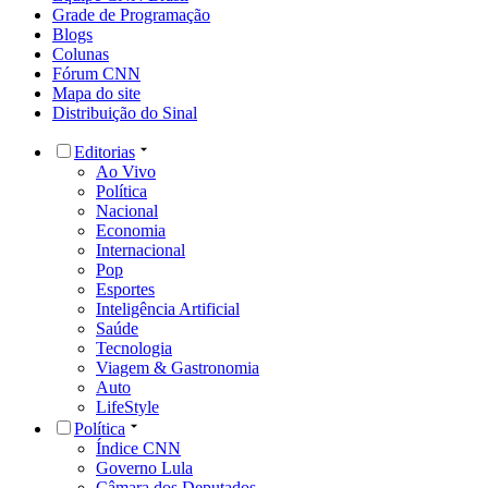
Grade de Programação
Blogs
Colunas
Fórum CNN
Mapa do site
Distribuição do Sinal
Editorias
Ao Vivo
Política
Nacional
Economia
Internacional
Pop
Esportes
Inteligência Artificial
Saúde
Tecnologia
Viagem & Gastronomia
Auto
LifeStyle
Política
Índice CNN
Governo Lula
Câmara dos Deputados