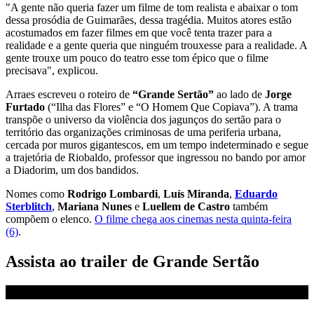
"A gente não queria fazer um filme de tom realista e abaixar o tom
dessa prosódia de Guimarães, dessa tragédia. Muitos atores estão
acostumados em fazer filmes em que você tenta trazer para a
realidade e a gente queria que ninguém trouxesse para a realidade. A
gente trouxe um pouco do teatro esse tom épico que o filme
precisava", explicou.
Arraes escreveu o roteiro de
“Grande Sertão”
ao lado de
Jorge
Furtado
(“Ilha das Flores” e “O Homem Que Copiava”). A trama
transpõe o universo da violência dos jagunços do sertão para o
território das organizações criminosas de uma periferia urbana,
cercada por muros gigantescos, em um tempo indeterminado e segue
a trajetória de Riobaldo, professor que ingressou no bando por amor
a Diadorim, um dos bandidos.
Nomes como
Rodrigo Lombardi
,
Luís Miranda
,
Eduardo
Sterblitch
,
Mariana Nunes
e
Luellem de Castro
também
compõem o elenco.
O filme chega aos cinemas nesta quinta-feira
(6)
.
Assista ao trailer de Grande Sertão