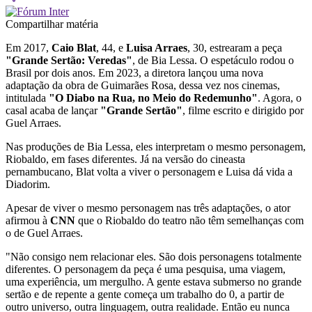
Compartilhar matéria
Em 2017,
Caio Blat
, 44, e
Luisa Arraes
, 30, estrearam a peça
"Grande Sertão: Veredas"
, de Bia Lessa. O espetáculo rodou o
Brasil por dois anos. Em 2023, a diretora lançou uma nova
adaptação da obra de Guimarães Rosa, dessa vez nos cinemas,
intitulada
"O Diabo na Rua, no Meio do Redemunho"
. Agora, o
casal acaba de lançar
"Grande Sertão"
, filme escrito e dirigido por
Guel Arraes.
Nas produções de Bia Lessa, eles interpretam o mesmo personagem,
Riobaldo, em fases diferentes. Já na versão do cineasta
pernambucano, Blat volta a viver o personagem e Luisa dá vida a
Diadorim.
Apesar de viver o mesmo personagem nas três adaptações, o ator
afirmou à
CNN
que o Riobaldo do teatro não têm semelhanças com
o de Guel Arraes.
"Não consigo nem relacionar eles. São dois personagens totalmente
diferentes. O personagem da peça é uma pesquisa, uma viagem,
uma experiência, um mergulho. A gente estava submerso no grande
sertão e de repente a gente começa um trabalho do 0, a partir de
outro universo, outra linguagem, outra realidade. Então eu nunca