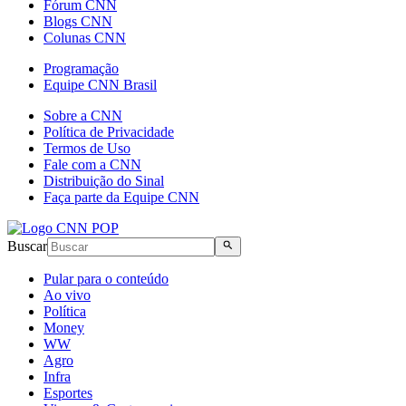
Fórum CNN
Blogs CNN
Colunas CNN
Programação
Equipe CNN Brasil
Sobre a CNN
Política de Privacidade
Termos de Uso
Fale com a CNN
Distribuição do Sinal
Faça parte da Equipe CNN
Buscar
Pular para o conteúdo
Ao vivo
Política
Money
WW
Agro
Infra
Esportes