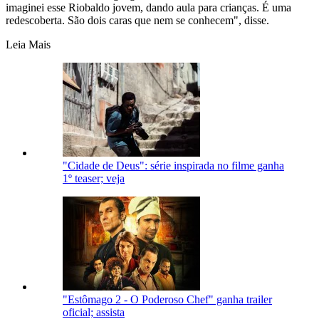
imaginei esse Riobaldo jovem, dando aula para crianças. É uma
redescoberta. São dois caras que nem se conhecem", disse.
Leia Mais
"Cidade de Deus": série inspirada no filme ganha
1º teaser; veja
"Estômago 2 - O Poderoso Chef" ganha trailer
oficial; assista