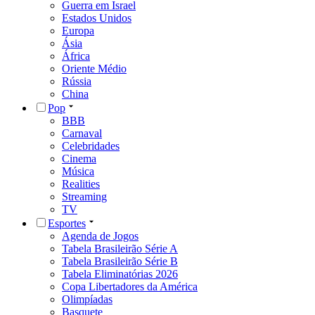
Guerra em Israel
Estados Unidos
Europa
Ásia
África
Oriente Médio
Rússia
China
Pop
BBB
Carnaval
Celebridades
Cinema
Música
Realities
Streaming
TV
Esportes
Agenda de Jogos
Tabela Brasileirão Série A
Tabela Brasileirão Série B
Tabela Eliminatórias 2026
Copa Libertadores da América
Olimpíadas
Basquete