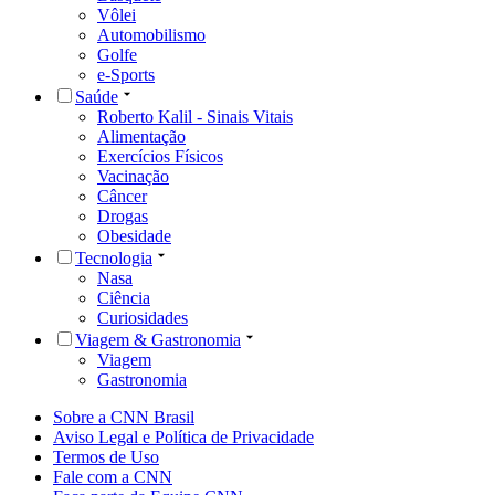
Vôlei
Automobilismo
Golfe
e-Sports
Saúde
Roberto Kalil - Sinais Vitais
Alimentação
Exercícios Físicos
Vacinação
Câncer
Drogas
Obesidade
Tecnologia
Nasa
Ciência
Curiosidades
Viagem & Gastronomia
Viagem
Gastronomia
Sobre a CNN Brasil
Aviso Legal e Política de Privacidade
Termos de Uso
Fale com a CNN