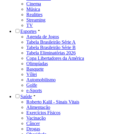
Cinema
Música
Realities
Streaming
TV
Esportes
Agenda de Jogos
Tabela Brasileirão Série A
Tabela Brasileirão Série B
Tabela Eliminatórias 2026
Copa Libertadores da América
Olimpíadas
Basquete
Vôlei
Automobilismo
Golfe
e-Sports
Saúde
Roberto Kalil - Sinais Vitais
Alimentação
Exercícios Físicos
Vacinação
Câncer
Drogas