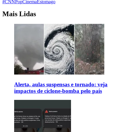
#CNNPop
Cinema
Estomago
Mais Lidas
Alerta, aulas suspensas e tornado: veja
impactos de ciclone-bomba pelo país