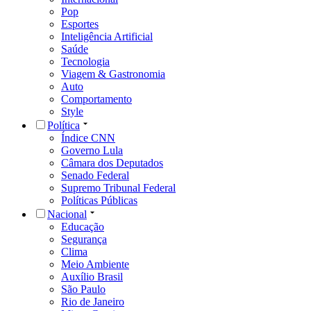
Pop
Esportes
Inteligência Artificial
Saúde
Tecnologia
Viagem & Gastronomia
Auto
Comportamento
Style
Política
Índice CNN
Governo Lula
Câmara dos Deputados
Senado Federal
Supremo Tribunal Federal
Políticas Públicas
Nacional
Educação
Segurança
Clima
Meio Ambiente
Auxílio Brasil
São Paulo
Rio de Janeiro