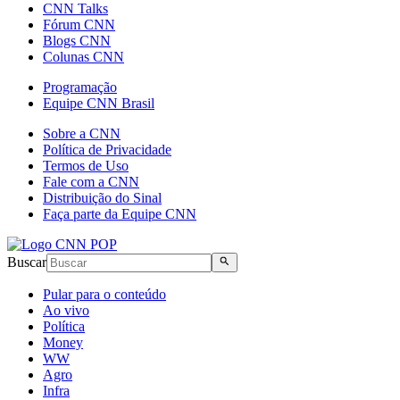
CNN Talks
Fórum CNN
Blogs CNN
Colunas CNN
Programação
Equipe CNN Brasil
Sobre a CNN
Política de Privacidade
Termos de Uso
Fale com a CNN
Distribuição do Sinal
Faça parte da Equipe CNN
Buscar
Pular para o conteúdo
Ao vivo
Política
Money
WW
Agro
Infra