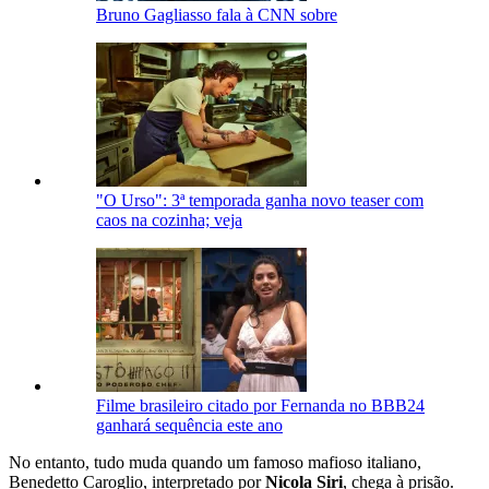
Bruno Gagliasso fala à CNN sobre
"O Urso": 3ª temporada ganha novo teaser com
caos na cozinha; veja
Filme brasileiro citado por Fernanda no BBB24
ganhará sequência este ano
No entanto, tudo muda quando um famoso mafioso italiano,
Benedetto Caroglio, interpretado por
Nicola Siri
, chega à prisão.