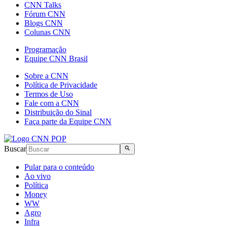
CNN Talks
Fórum CNN
Blogs CNN
Colunas CNN
Programação
Equipe CNN Brasil
Sobre a CNN
Política de Privacidade
Termos de Uso
Fale com a CNN
Distribuição do Sinal
Faça parte da Equipe CNN
Buscar
Pular para o conteúdo
Ao vivo
Política
Money
WW
Agro
Infra