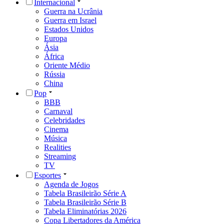
Internacional
Guerra na Ucrânia
Guerra em Israel
Estados Unidos
Europa
Ásia
África
Oriente Médio
Rússia
China
Pop
BBB
Carnaval
Celebridades
Cinema
Música
Realities
Streaming
TV
Esportes
Agenda de Jogos
Tabela Brasileirão Série A
Tabela Brasileirão Série B
Tabela Eliminatórias 2026
Copa Libertadores da América