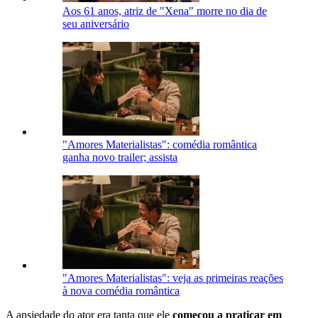
Aos 61 anos, atriz de "Xena" morre no dia de
seu aniversário
"Amores Materialistas": comédia romântica
ganha novo trailer; assista
"Amores Materialistas": veja as primeiras reações
à nova comédia romântica
A ansiedade do ator era tanta que ele
começou a praticar em