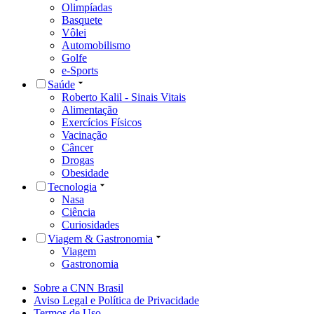
Olimpíadas
Basquete
Vôlei
Automobilismo
Golfe
e-Sports
Saúde
Roberto Kalil - Sinais Vitais
Alimentação
Exercícios Físicos
Vacinação
Câncer
Drogas
Obesidade
Tecnologia
Nasa
Ciência
Curiosidades
Viagem & Gastronomia
Viagem
Gastronomia
Sobre a CNN Brasil
Aviso Legal e Política de Privacidade
Termos de Uso