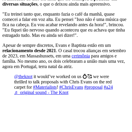
diversas situações
, o que o deixou ainda mais apreensivo.
"Eu treinei tanto que, enquanto fazia o café da manhã, quase
comecei a falar em voz alta. Eu pensei "Isso não é uma música que
fica na cabeça. Eu vou acabar revelando antes da hora!", brincou.
"Eu fiquei tão nervoso quando aconteceu que eu achava que tinha
estragado tudo. Mas eu ainda sei dizer!".
Apesar de sempre discretos, Evans e Baptista estão em um
relacionamento desde 2021
. O casal trocou alianças em setembro
de 2023, em Massashussets, em uma
cerimônia
para amigos e
família. No mesmo ano, os dois celebraram a união mais uma vez,
agora em Portugal, terra natal da atriz.
@theknot
it would’ve worked on us 💍🥰 we were
thrilled to talk proposals with Chris Evans on the red
carpet for
#Materialists
!
#ChrisEvans
#proposal
#a24
♬ original sound - The Knot