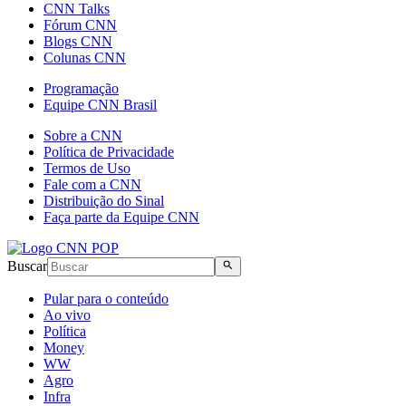
CNN Talks
Fórum CNN
Blogs CNN
Colunas CNN
Programação
Equipe CNN Brasil
Sobre a CNN
Política de Privacidade
Termos de Uso
Fale com a CNN
Distribuição do Sinal
Faça parte da Equipe CNN
Buscar
Pular para o conteúdo
Ao vivo
Política
Money
WW
Agro
Infra