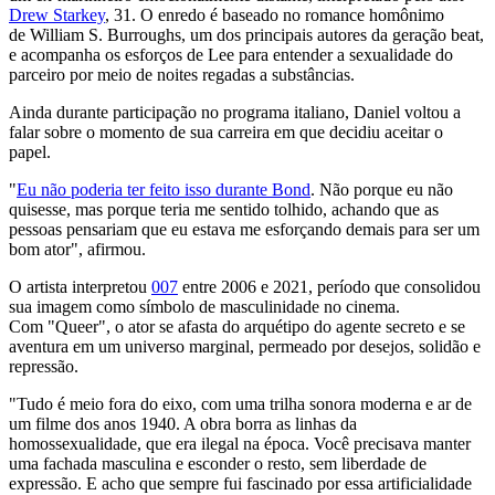
Drew Starkey
, 31. O enredo é baseado no romance homônimo
de William S. Burroughs, um dos principais autores da geração beat,
e acompanha os esforços de Lee para entender a sexualidade do
parceiro por meio de noites regadas a substâncias.
Ainda durante participação no programa italiano, Daniel voltou a
falar sobre o momento de sua carreira em que decidiu aceitar o
papel.
"
Eu não poderia ter feito isso durante Bond
. Não porque eu não
quisesse, mas porque teria me sentido tolhido, achando que as
pessoas pensariam que eu estava me esforçando demais para ser um
bom ator", afirmou.
O artista interpretou
007
entre 2006 e 2021, período que consolidou
sua imagem como símbolo de masculinidade no cinema.
Com "Queer", o ator se afasta do arquétipo do agente secreto e se
aventura em um universo marginal, permeado por desejos, solidão e
repressão.
"Tudo é meio fora do eixo, com uma trilha sonora moderna e ar de
um filme dos anos 1940. A obra borra as linhas da
homossexualidade, que era ilegal na época. Você precisava manter
uma fachada masculina e esconder o resto, sem liberdade de
expressão. E acho que sempre fui fascinado por essa artificialidade