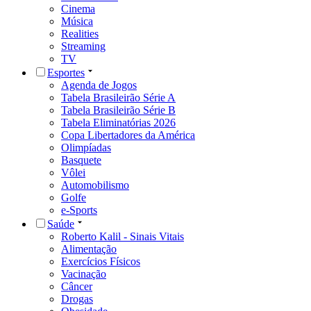
Cinema
Música
Realities
Streaming
TV
Esportes
Agenda de Jogos
Tabela Brasileirão Série A
Tabela Brasileirão Série B
Tabela Eliminatórias 2026
Copa Libertadores da América
Olimpíadas
Basquete
Vôlei
Automobilismo
Golfe
e-Sports
Saúde
Roberto Kalil - Sinais Vitais
Alimentação
Exercícios Físicos
Vacinação
Câncer
Drogas