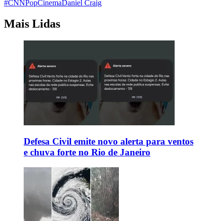
#CNNPop
Cinema
Daniel Craig
Mais Lidas
Defesa Civil emite novo alerta para ventos
e chuva forte no Rio de Janeiro