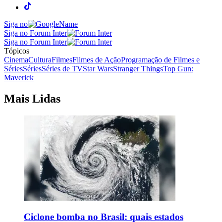
Siga no
Siga no Forum Inter
Siga no Forum Inter
Tópicos
Cinema
Cultura
Filmes
Filmes de Ação
Programação de Filmes e
Séries
Séries
Séries de TV
Star Wars
Stranger Things
Top Gun:
Maverick
Mais Lidas
Ciclone bomba no Brasil: quais estados