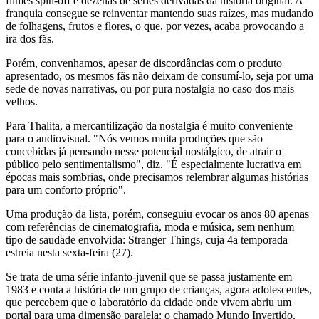
filmes spin-off e dezenas de séries derivadas da história original. A
franquia consegue se reinventar mantendo suas raízes, mas mudando
de folhagens, frutos e flores, o que, por vezes, acaba provocando a
ira dos fãs.
Porém, convenhamos, apesar de discordâncias com o produto
apresentado, os mesmos fãs não deixam de consumí-lo, seja por uma
sede de novas narrativas, ou por pura nostalgia no caso dos mais
velhos.
Para Thalita, a mercantilização da nostalgia é muito conveniente
para o audiovisual. "Nós vemos muita produções que são
concebidas já pensando nesse potencial nostálgico, de atrair o
público pelo sentimentalismo", diz. "É especialmente lucrativa em
épocas mais sombrias, onde precisamos relembrar algumas histórias
para um conforto próprio".
Uma produção da lista, porém, conseguiu evocar os anos 80 apenas
com referências de cinematografia, moda e música, sem nenhum
tipo de saudade envolvida: Stranger Things, cuja 4a temporada
estreia nesta sexta-feira (27).
Se trata de uma série infanto-juvenil que se passa justamente em
1983 e conta a história de um grupo de crianças, agora adolescentes,
que percebem que o laboratório da cidade onde vivem abriu um
portal para uma dimensão paralela: o chamado Mundo Invertido.