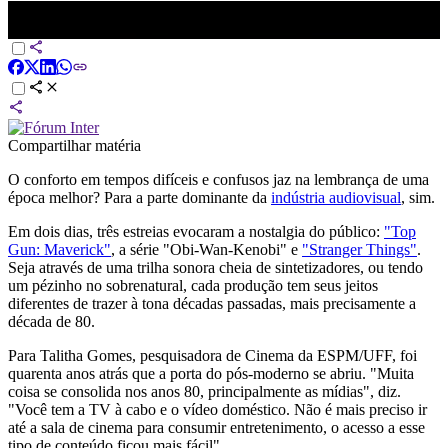
Produções baseadas nos anos 80 voltam a ser destaque | CNN
SÁBADO
Compartilhar matéria
O conforto em tempos difíceis e confusos jaz na lembrança de uma
época melhor? Para a parte dominante da
indústria audiovisual
, sim.
Em dois dias, três estreias evocaram a nostalgia do público:
"Top
Gun: Maverick"
, a série "Obi-Wan-Kenobi" e
"Stranger Things"
.
Seja através de uma trilha sonora cheia de sintetizadores, ou tendo
um pézinho no sobrenatural, cada produção tem seus jeitos
diferentes de trazer à tona décadas passadas, mais precisamente a
década de 80.
Para Talitha Gomes, pesquisadora de Cinema da ESPM/UFF, foi
quarenta anos atrás que a porta do pós-moderno se abriu. "Muita
coisa se consolida nos anos 80, principalmente as mídias", diz.
"Você tem a TV à cabo e o vídeo doméstico. Não é mais preciso ir
até a sala de cinema para consumir entretenimento, o acesso a esse
tipo de conteúdo ficou mais fácil".