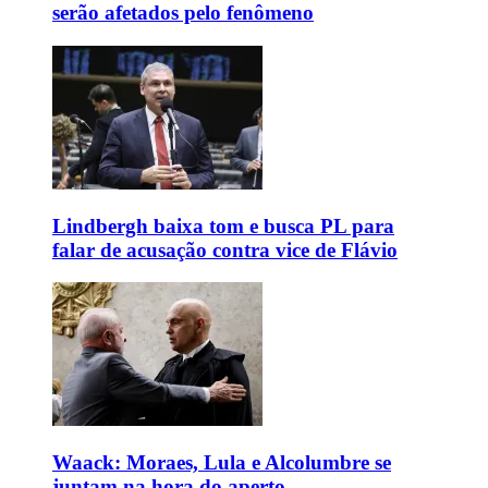
serão afetados pelo fenômeno
Lindbergh baixa tom e busca PL para
falar de acusação contra vice de Flávio
Waack: Moraes, Lula e Alcolumbre se
juntam na hora do aperto