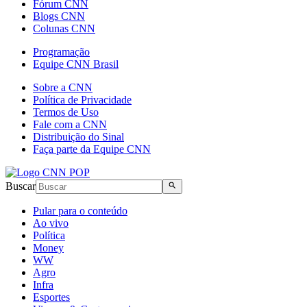
Fórum CNN
Blogs CNN
Colunas CNN
Programação
Equipe CNN Brasil
Sobre a CNN
Política de Privacidade
Termos de Uso
Fale com a CNN
Distribuição do Sinal
Faça parte da Equipe CNN
Buscar
Pular para o conteúdo
Ao vivo
Política
Money
WW
Agro
Infra
Esportes