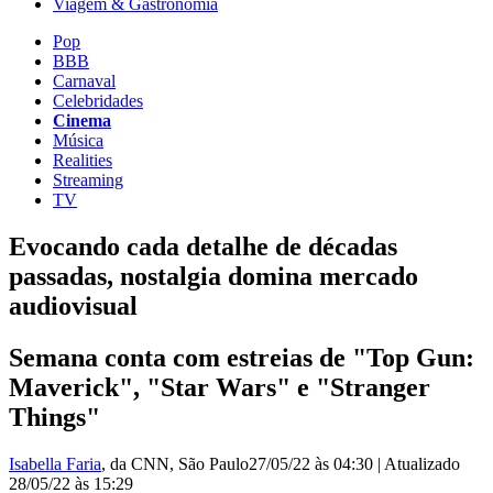
Viagem & Gastronomia
Pop
BBB
Carnaval
Celebridades
Cinema
Música
Realities
Streaming
TV
Evocando cada detalhe de décadas
passadas, nostalgia domina mercado
audiovisual
Semana conta com estreias de "Top Gun:
Maverick", "Star Wars" e "Stranger
Things"
Isabella Faria
, da CNN
, São Paulo
27/05/22 às 04:30
|
Atualizado
28/05/22 às 15:29