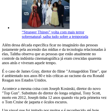
“Stranger Things” volta com mais terror
sobrenatural; saiba tudo sobre a temporada
Além dessa década específica ficar no imaginário das pessoas
justamente pela ascensão das mídias e da tecnologia relacionadas à
elas, Talitha observa que as pessoas que estão atualmente no
controle da indústria cinematográfica já eram crescidas quarenta
anos atrás e viveram aquele tempo.
É o caso de James Gray, diretor do filme "Armageddon Time", que
é ambientado nos anos 80 e trás críticas ao racismo da era Ronald
Reagan nos Estados Unidos.
Acontece a mesma coisa com Joseph Kosinski, diretor do novo
"Top Gun". Substituto do diretor do longa original, Tony Scott,
morto em 2012, Joseph tinha 12 anos quando viu pela primeira vez
o Tom Cruise de jaqueta e óculos escuros.
Um visual que foi imitado por muitos e é reconhecido até hoje.