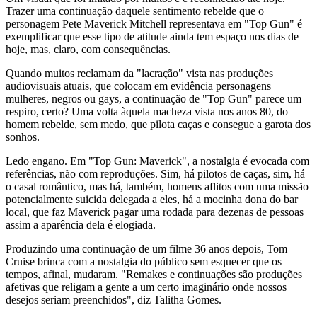
Trazer uma continuação daquele sentimento rebelde que o
personagem Pete Maverick Mitchell representava em "Top Gun" é
exemplificar que esse tipo de atitude ainda tem espaço nos dias de
hoje, mas, claro, com consequências.
Quando muitos reclamam da "lacração" vista nas produções
audiovisuais atuais, que colocam em evidência personagens
mulheres, negros ou gays, a continuação de "Top Gun" parece um
respiro, certo? Uma volta àquela macheza vista nos anos 80, do
homem rebelde, sem medo, que pilota caças e consegue a garota dos
sonhos.
Ledo engano. Em "Top Gun: Maverick", a nostalgia é evocada com
referências, não com reproduções. Sim, há pilotos de caças, sim, há
o casal romântico, mas há, também, homens aflitos com uma missão
potencialmente suicida delegada a eles, há a mocinha dona do bar
local, que faz Maverick pagar uma rodada para dezenas de pessoas
assim a aparência dela é elogiada.
Produzindo uma continuação de um filme 36 anos depois, Tom
Cruise brinca com a nostalgia do público sem esquecer que os
tempos, afinal, mudaram. "Remakes e continuações são produções
afetivas que religam a gente a um certo imaginário onde nossos
desejos seriam preenchidos", diz Talitha Gomes.