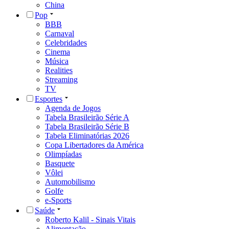
China
Pop
BBB
Carnaval
Celebridades
Cinema
Música
Realities
Streaming
TV
Esportes
Agenda de Jogos
Tabela Brasileirão Série A
Tabela Brasileirão Série B
Tabela Eliminatórias 2026
Copa Libertadores da América
Olimpíadas
Basquete
Vôlei
Automobilismo
Golfe
e-Sports
Saúde
Roberto Kalil - Sinais Vitais
Alimentação