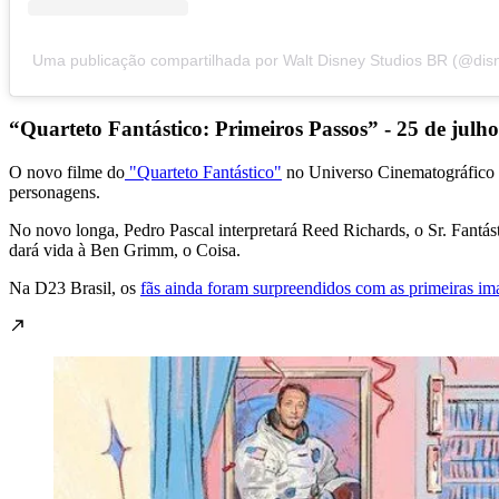
Uma publicação compartilhada por Walt Disney Studios BR (@disn
“Quarteto Fantástico: Primeiros Passos” - 25 de julh
O novo filme do
"Quarteto Fantástico"
no Universo Cinematográfico M
personagens.
No novo longa, Pedro Pascal interpretará Reed Richards, o Sr. Fant
dará vida à Ben Grimm, o Coisa.
Na D23 Brasil, os
fãs ainda foram surpreendidos com as primeiras im