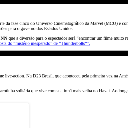
rte da fase cinco do Universo Cinematográfico da Marvel (MCU) e conta
ssões para o governo dos Estados Unidos.
CNN
que a diversão para o espectador será “encontrar um filme muito r
osta do “mistério inesperado” de “Thunderbolts*”.
 live-action. Na D23 Brasil, que aconteceu pela primeira vez na Améri
arotinha solitária que vive com sua irmã mais velha no Havaí. Ao longo 