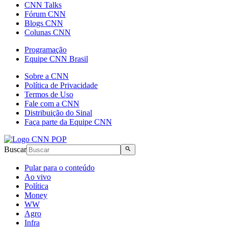
CNN Talks
Fórum CNN
Blogs CNN
Colunas CNN
Programação
Equipe CNN Brasil
Sobre a CNN
Política de Privacidade
Termos de Uso
Fale com a CNN
Distribuição do Sinal
Faça parte da Equipe CNN
Buscar
Pular para o conteúdo
Ao vivo
Política
Money
WW
Agro
Infra