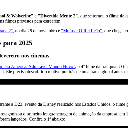
ol & Wolverine"
e
"Divertida Mente 2"
, que se tornou o
filme de 
uns filmes previstos para estrearem.
ana 2"
, no dia 28 de novembro e
"Mufasa: O Rei Leão"
, que chega a
s para 2025
evereiro nos cinemas
apitão América: Admirável Mundo Novo”
, o 4º filme da franquia. O t
al. Ele precisa descobrir o motivo por trás de uma trama global antes
urante a D23, evento da Disney realizado nos Estados Unidos, o filme 
 protagonizou o primeiro longa-metragem de animação da empresa, em 193
foram lançados. Confira o 1º abaixo: