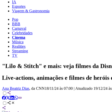
IA
Esportes
Viagem & Gastronomia
Pop
BBB
Carnaval
Celebridades
Cinema
Música
Realities
Streaming
TV
"Lilo & Stitch" e mais: veja filmes da Di
Live-actions, animações e filmes de heróis
Ana Beatriz Dias
, da CNN
18/11/24 às 07:00
|
Atualizado
19/12/24 às