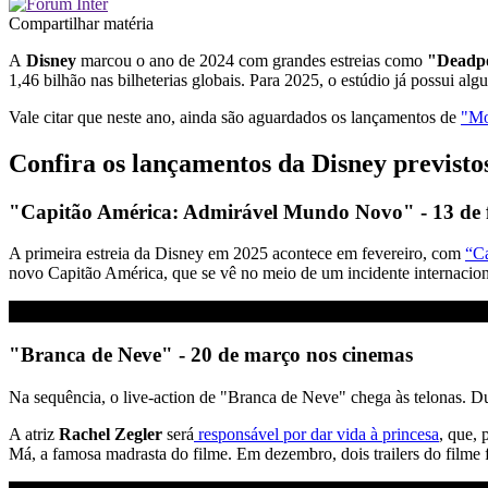
Compartilhar matéria
A
Disney
marcou o ano de 2024 com grandes estreias como
"Deadpo
1,46 bilhão nas bilheterias globais. Para 2025, o estúdio já possui alg
Vale citar que neste ano, ainda são aguardados os lançamentos de
"Mo
Confira os lançamentos da Disney previsto
"Capitão América: Admirável Mundo Novo" - 13 de f
A primeira estreia da Disney em 2025 acontece em fevereiro, com
“C
novo Capitão América, que se vê no meio de um incidente internacion
"Branca de Neve" - 20 de março nos cinemas
Na sequência, o live-action de "Branca de Neve" chega às telonas. D
A atriz
Rachel Zegler
será
responsável por dar vida à princesa
, que,
Má, a famosa madrasta do filme. Em dezembro, dois trailers do filme 