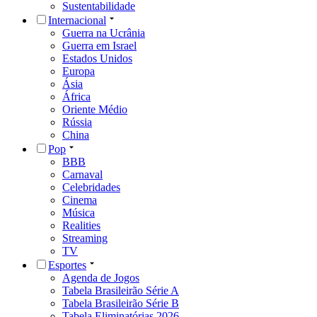
Sustentabilidade
Internacional
Guerra na Ucrânia
Guerra em Israel
Estados Unidos
Europa
Ásia
África
Oriente Médio
Rússia
China
Pop
BBB
Carnaval
Celebridades
Cinema
Música
Realities
Streaming
TV
Esportes
Agenda de Jogos
Tabela Brasileirão Série A
Tabela Brasileirão Série B
Tabela Eliminatórias 2026