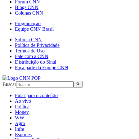
Fórum CNN
Blogs CNN
Colunas CNN
Programação
Equipe CNN Brasil
Sobre a CNN
Política de Privacidade
Termos de Uso
Fale com a CNN
Distribuição do Sinal
Faça parte da Equipe CNN
Buscar
Pular para o conteúdo
Ao vivo
Política
Money
WW
Agro
Infra
Esportes