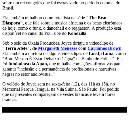
sobre um rei congolês que foi escravizado no período colonial do
Brasil.
Ela também trabalhou como roteirista na série
"The Beat
Diaspora"
, que fala sobre a musica africana e os beats eletrônicos
de hoje, como o funk, o dancehall e o reggaeton. A produção está
disponível no canal do YouTube do
Kondzilla
.
Sob o selo da Oxalá Produções, Joyce dirigiu o videoclipe de
"Terra Aféfé", de
Margareth Menezes
com
Carlinhos Brown
.
Ela também a diretora de alguns videoclipes de
Luedji Luna
, como
"Bom Mesmo É Estar Debaixo D'água" e "Banho de Folhas". Ela
foi
fundadora da Apan,
que trabalha com ações afirmativas para
garantir "inclusão e a permanência de profissionais e narrativas
negras no setor audiovisual."
O velório de Joyce será na sexta-feira (12), das 11h às 15h, no
Memorial Parque Jaraguá, na Vila Sulina, São Paulo. Foi pedido
que os presentes compareçam de vestes brancas e levem flores
brancas.