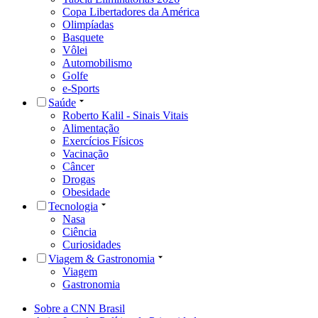
Copa Libertadores da América
Olimpíadas
Basquete
Vôlei
Automobilismo
Golfe
e-Sports
Saúde
Roberto Kalil - Sinais Vitais
Alimentação
Exercícios Físicos
Vacinação
Câncer
Drogas
Obesidade
Tecnologia
Nasa
Ciência
Curiosidades
Viagem & Gastronomia
Viagem
Gastronomia
Sobre a CNN Brasil