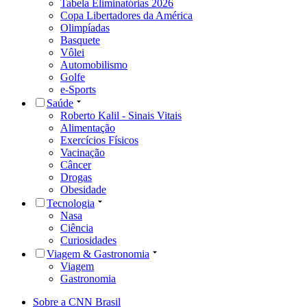
Tabela Eliminatórias 2026
Copa Libertadores da América
Olimpíadas
Basquete
Vôlei
Automobilismo
Golfe
e-Sports
Saúde
Roberto Kalil - Sinais Vitais
Alimentação
Exercícios Físicos
Vacinação
Câncer
Drogas
Obesidade
Tecnologia
Nasa
Ciência
Curiosidades
Viagem & Gastronomia
Viagem
Gastronomia
Sobre a CNN Brasil