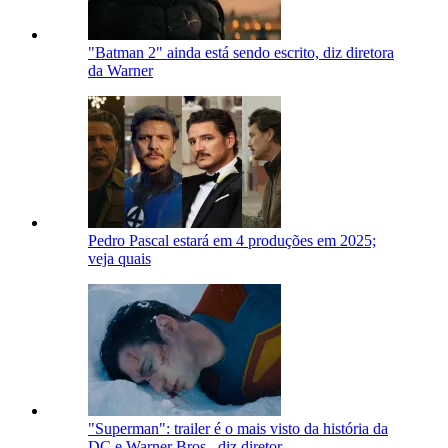
"Batman 2" ainda está sendo escrito, diz diretora
da Warner
Pedro Pascal estará em 4 produções em 2025;
veja quais
"Superman": trailer é o mais visto da história da
DC e Warner Bros., diz diretor