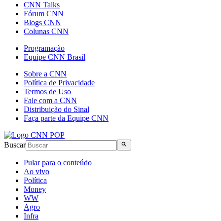
CNN Talks
Fórum CNN
Blogs CNN
Colunas CNN
Programação
Equipe CNN Brasil
Sobre a CNN
Política de Privacidade
Termos de Uso
Fale com a CNN
Distribuição do Sinal
Faça parte da Equipe CNN
Buscar
Pular para o conteúdo
Ao vivo
Política
Money
WW
Agro
Infra