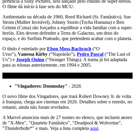
pertencia à Sony Pictures, será lançado pelo estúdio de super-heróis.
O filme dá início à fase seis do MCU.
Ambientado na década de 1960, Reed Richard (Sr. Fantástico), Sue
Strom (Mulher Invisível), Johnny Storm (Tocha Humana) e Ben
Grimm (Coisa) são forçados a equilibrar a vida familiar com a super-
heróis. Eles devem defender a Terra de Galactus, um deus do
espaço, e do Surfista Prateado, que pretendem acabar com o planeta.
O título é estrelado por
Ebon Moss-Bachrach
(“O
Urso”),
Vanessa Kirby
(“Napoleão”),
Pedro Pascal
(“The Last of
Us”) e
Joseph Quinn
(“Stranger Things). A trama já foi adaptada
para as telonas anteriormente, em 1994 e 2005.
"Vingadores: Doomsday"
- 2026
O novo filme dos Vingadores, que trará Robert Downey Jr. de volta
à franquia, chega aos cinemas em 2026. Detalhes sobre o enredo, no
entanto, ainda não foram revelados.
A Marvel anunciou mais de 27 nomes no elenco, que incluem atores
de "X-Men", "Quarteto Fantástico", "Deadpool & Wolverine",
"Thunderbolts*" e mais. Veja a lista completa
aqui
.