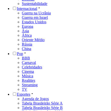
Sustentabilidade
Internacional
Guerra na Ucrânia
Guerra em Israel
Estados Unidos
Europa
Ásia
África
Oriente Médio
Rússia
China
Pop
BBB
Carnaval
Celebridades
Cinema
Música
Realities
Streaming
TV
Esportes
Agenda de Jogos
Tabela Brasileirão Série A
Tabela Brasileirão Série B