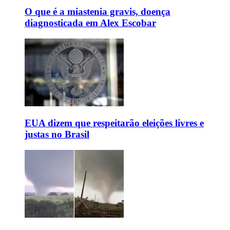
O que é a miastenia gravis, doença
diagnosticada em Alex Escobar
EUA dizem que respeitarão eleições livres e
justas no Brasil