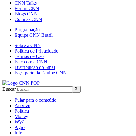
CNN Talks
Fórum CNN
Blogs CNN
Colunas CNN
Programação
Equipe CNN Brasil
Sobre a CNN
Política de Privacidade
Termos de Uso
Fale com a CNN
Distribuição do Sinal
Faça parte da Equipe CNN
Buscar
Pular para o conteúdo
Ao vivo
Política
Money
WW
Agro
Infra