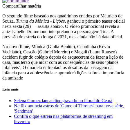
Compartilhar matéria
O segundo filme baseado nos quadrinhos criados por Maurício de
Souza,
Turma da Mônica - Lições
, ganhou o primeiro teaser oficial
nesta sexta (29) — assista abaixo. O vídeo promocional revela a
atriz Isabelle Drummond interpretando a personagem Tina. A
previsão de estreia do longa é 2021, mas ainda não há data oficial.
No novo filme, Mônica (Giulia Benitte), Cebolinha (Kevin
Vechiatto), Cascão (Gabriel Moreira) e Magali (Laura Rauseo)
decidem fugir do colégio depois de esquecerem de fazer a lição de
casa, mas terão que arcar com as consequências de seus ‘planos
infalíveis’. O quarteto enfrentará os desafios da passagem da
infância para a adolescência e aprenderá lições sobre a importância
da amizade
Leia mais
Selena Gomez lança clipe gravado no litoral do Ceará
Netflix anuncia astros de 'Game of Thrones' para nova série,
'Sandman'
Confira o que estreia nas plataformas de streaming em
fevereiro