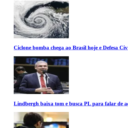
Ciclone bomba chega ao Brasil hoje e Defesa Civi
Lindbergh baixa tom e busca PL para falar de ac