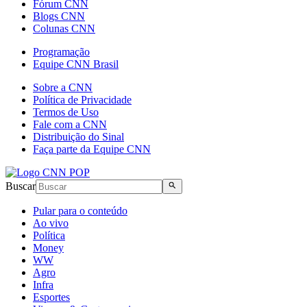
Fórum CNN
Blogs CNN
Colunas CNN
Programação
Equipe CNN Brasil
Sobre a CNN
Política de Privacidade
Termos de Uso
Fale com a CNN
Distribuição do Sinal
Faça parte da Equipe CNN
Buscar
Pular para o conteúdo
Ao vivo
Política
Money
WW
Agro
Infra
Esportes