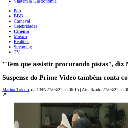
Viagem & Gastronomia
Pop
BBB
Carnaval
Celebridades
Cinema
Música
Realities
Streaming
TV
"Tem que assistir procurando pistas", di
Suspense do Prime Video também conta c
Marina Toledo
, da CNN
27/03/25 às 06:15
|
Atualizado
27/03/25 às 0