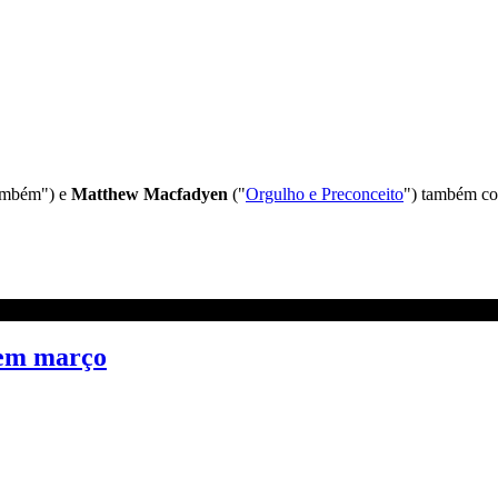
ambém") e
Matthew Macfadyen
("
Orgulho e Preconceito
") também co
 em março