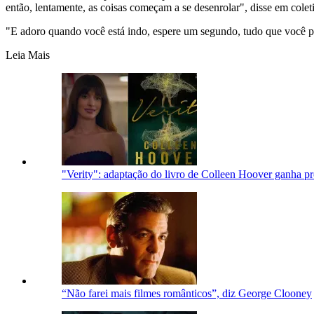
então, lentamente, as coisas começam a se desenrolar", disse em cole
"E
adoro quando você está indo, espere um segundo, tudo que você p
Leia Mais
"Verity": adaptação do livro de Colleen Hoover ganha pre
“Não farei mais filmes românticos”, diz George Clooney