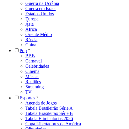
Guerra na Ucrânia
Guerra em Israel
Estados Unidos
Europa
Ásia
África
Oriente Médio
Rússia
China
Pop
BBB
Carnaval
Celebridades
Cinema
Música
Realities
Streaming
TV
Esportes
Agenda de Jogos
Tabela Brasileirão Série A
Tabela Brasileirão Série B
Tabela Eliminatórias 2026
Copa Libertadores da América
Olimpíadas