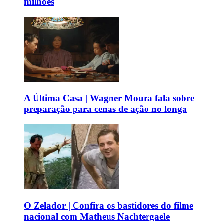
milhões
A Última Casa | Wagner Moura fala sobre
preparação para cenas de ação no longa
O Zelador | Confira os bastidores do filme
nacional com Matheus Nachtergaele