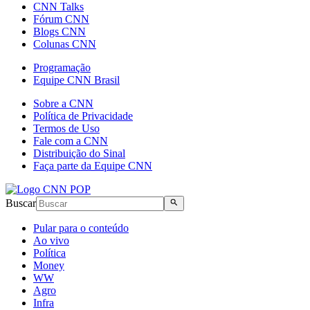
CNN Talks
Fórum CNN
Blogs CNN
Colunas CNN
Programação
Equipe CNN Brasil
Sobre a CNN
Política de Privacidade
Termos de Uso
Fale com a CNN
Distribuição do Sinal
Faça parte da Equipe CNN
Buscar
Pular para o conteúdo
Ao vivo
Política
Money
WW
Agro
Infra