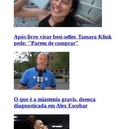
Após livro virar best-seller, Tamara Klink
pede: "Parem de comprar"
O que é a miastenia gravis, doença
diagnosticada em Alex Escobar