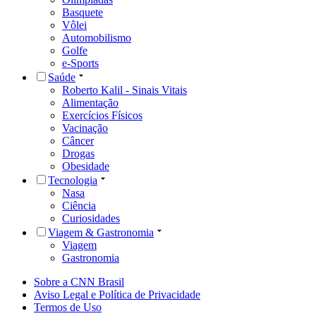
Basquete
Vôlei
Automobilismo
Golfe
e-Sports
Saúde
Roberto Kalil - Sinais Vitais
Alimentação
Exercícios Físicos
Vacinação
Câncer
Drogas
Obesidade
Tecnologia
Nasa
Ciência
Curiosidades
Viagem & Gastronomia
Viagem
Gastronomia
Sobre a CNN Brasil
Aviso Legal e Política de Privacidade
Termos de Uso