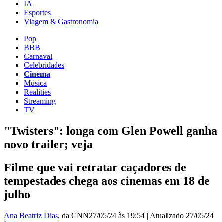
IA
Esportes
Viagem & Gastronomia
Pop
BBB
Carnaval
Celebridades
Cinema
Música
Realities
Streaming
TV
"Twisters": longa com Glen Powell ganha
novo trailer; veja
Filme que vai retratar caçadores de
tempestades chega aos cinemas em 18 de
julho
Ana Beatriz Dias
, da CNN
27/05/24 às 19:54
|
Atualizado
27/05/24