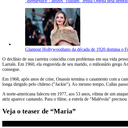
"Beetlejuice": atrizes "culpam" Jenna Ortega pela demor
Glamour Hollywoodiano da década de 1920 domina o Fe
O declínio de sua carreira coincidiu com problemas em sua vida pess
Larraín. Em 1960, ela engravida de seu marido, o milionário grego Ari
consegue.
Em 1968, após anos de crise, Onassis termina o casamento com a cant
longa dirigido pelo chileno ("Jackie"). Ao mesmo tempo, Callas pass
A norte-americana faleceu em 1977, aos 53 anos, vítima de um ataqu
atriz aparece cantando. Para o filme, a estrela de "Malévola" precisou
Veja o teaser de “Maria”