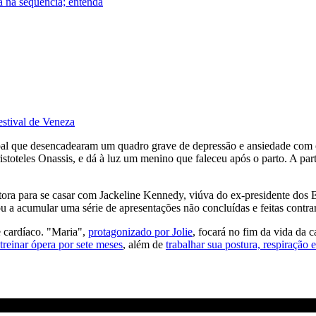
a na sequência; entenda
stival de Veneza
oal que desencadearam um quadro grave de depressão e ansiedade com o 
stoteles Onassis, e dá à luz um menino que faleceu após o parto. A parti
ora para se casar com Jackeline Kennedy, viúva do ex-presidente dos 
ou a acumular uma série de apresentações não concluídas e feitas cont
e cardíaco. "Maria",
protagonizado por Jolie
, focará no fim da vida da 
treinar ópera por sete meses
, além de
trabalhar sua postura, respiração 