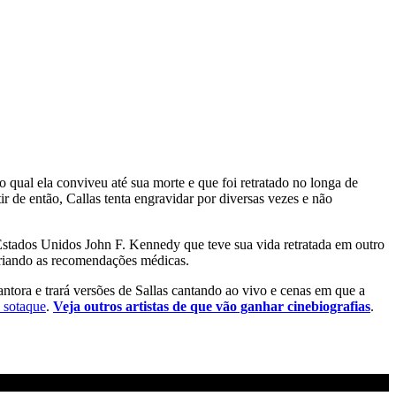
qual ela conviveu até sua morte e que foi retratado no longa de
r de então, Callas tenta engravidar por diversas vezes e não
Estados Unidos John F. Kennedy que teve sua vida retratada em outro
rariando as recomendações médicas.
cantora e trará versões de Sallas cantando ao vivo e cenas em que a
e sotaque
.
Veja outros artistas de que vão ganhar cinebiografias
.