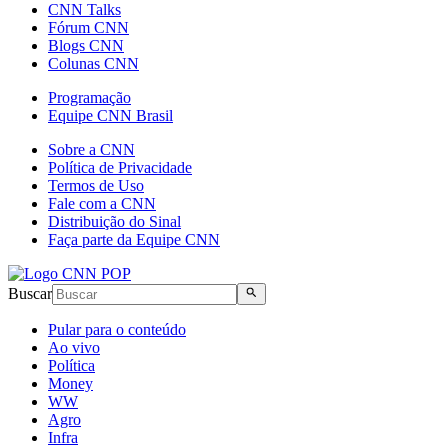
CNN Talks
Fórum CNN
Blogs CNN
Colunas CNN
Programação
Equipe CNN Brasil
Sobre a CNN
Política de Privacidade
Termos de Uso
Fale com a CNN
Distribuição do Sinal
Faça parte da Equipe CNN
Buscar
Pular para o conteúdo
Ao vivo
Política
Money
WW
Agro
Infra