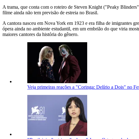
A trama, que conta com o roteiro de Steven Knight ("Peaky Blinders"),
filme ainda não tem previsão de estreia no Brasil.
A cantora nasceu em Nova York em 1923 e era filha de imigrantes greg
ópera ainda no ambiente estudantil, em um embrião do que viria mos
maiores cantores da história do gênero.
Veja primeiras reações a "Coringa: Delírio a Dois" no Fe