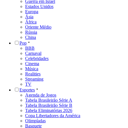
Guerra em Israel
Estados Unidos
Europa
Ásia
África
Oriente Médio
Rússia
China
Pop
BBB
Carnaval
Celebridades
Cinema
Música
Realities
Streaming
TV
Esportes
Agenda de Jogos
Tabela Brasileirão Série A
Tabela Brasileirão Série B
Tabela Eliminatórias 2026
Copa Libertadores da América
Olimpíadas
Basquete