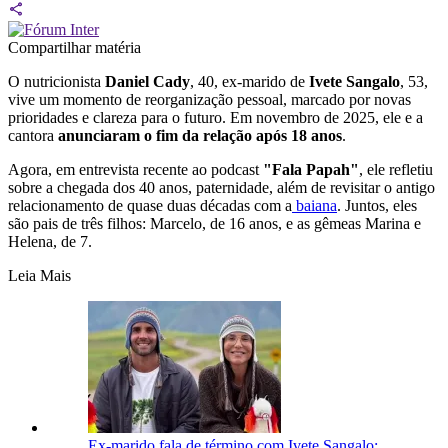
Compartilhar matéria
O nutricionista
Daniel Cady
, 40, ex-marido de
Ivete Sangalo
, 53,
vive um momento de reorganização pessoal, marcado por novas
prioridades e clareza para o futuro. Em novembro de 2025, ele e a
cantora
anunciaram o fim da relação após 18 anos
.
Agora, em entrevista recente ao podcast
"Fala Papah"
, ele refletiu
sobre a chegada dos 40 anos, paternidade, além de revisitar o antigo
relacionamento de quase duas décadas com a
baiana
. Juntos, eles
são pais de três filhos: Marcelo, de 16 anos, e as gêmeas Marina e
Helena, de 7.
Leia Mais
Ex-marido fala de término com Ivete Sangalo: