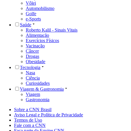
Vôlei
Automobilismo
Golfe
e-Sports
Saúde
Roberto Kalil - Sinais Vitais
Alimentação
Exercícios Físicos
Vacinação
Câncer
Drogas
Obesidade
Tecnologia
Nasa
Ciência
Curiosidades
Viagem & Gastronomia
Viagem
Gastronomia
Sobre a CNN Brasil
Aviso Legal e Política de Privacidade
Termos de Uso
Fale com a CNN
Faça parte da Equipe CNN