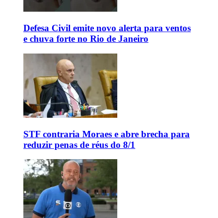
Defesa Civil emite novo alerta para ventos
e chuva forte no Rio de Janeiro
STF contraria Moraes e abre brecha para
reduzir penas de réus do 8/1