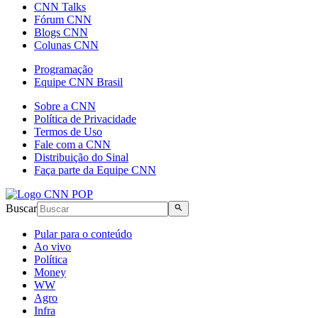
CNN Talks
Fórum CNN
Blogs CNN
Colunas CNN
Programação
Equipe CNN Brasil
Sobre a CNN
Política de Privacidade
Termos de Uso
Fale com a CNN
Distribuição do Sinal
Faça parte da Equipe CNN
Buscar
Pular para o conteúdo
Ao vivo
Política
Money
WW
Agro
Infra