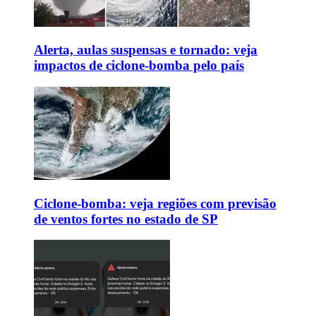
Alerta, aulas suspensas e tornado: veja
impactos de ciclone-bomba pelo país
Ciclone-bomba: veja regiões com previsão
de ventos fortes no estado de SP