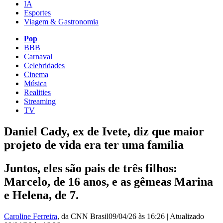
IA
Esportes
Viagem & Gastronomia
Pop
BBB
Carnaval
Celebridades
Cinema
Música
Realities
Streaming
TV
Daniel Cady, ex de Ivete, diz que maior
projeto de vida era ter uma família
Juntos, eles são pais de três filhos:
Marcelo, de 16 anos, e as gêmeas Marina
e Helena, de 7.
Caroline Ferreira
, da CNN Brasil
09/04/26 às 16:26
|
Atualizado