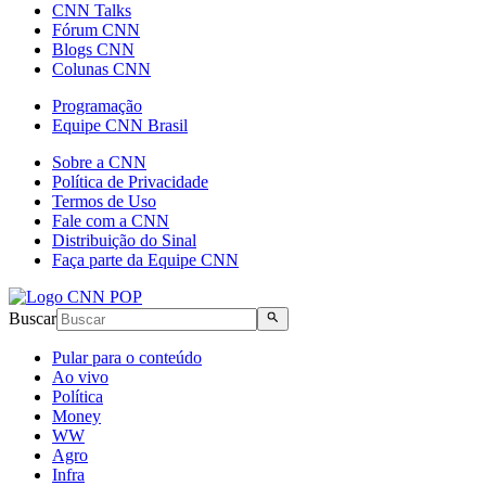
CNN Talks
Fórum CNN
Blogs CNN
Colunas CNN
Programação
Equipe CNN Brasil
Sobre a CNN
Política de Privacidade
Termos de Uso
Fale com a CNN
Distribuição do Sinal
Faça parte da Equipe CNN
Buscar
Pular para o conteúdo
Ao vivo
Política
Money
WW
Agro
Infra