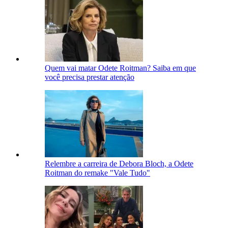
Quem vai matar Odete Roitman? Saiba em que
você precisa prestar atenção
Relembre a carreira de Debora Bloch, a Odete
Roitman do remake "Vale Tudo"