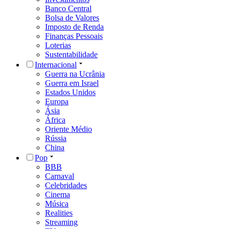
Banco Central
Bolsa de Valores
Imposto de Renda
Finanças Pessoais
Loterias
Sustentabilidade
Internacional
Guerra na Ucrânia
Guerra em Israel
Estados Unidos
Europa
Ásia
África
Oriente Médio
Rússia
China
Pop
BBB
Carnaval
Celebridades
Cinema
Música
Realities
Streaming