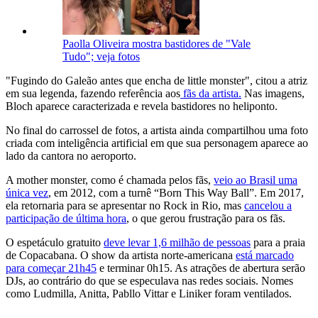
Paolla Oliveira mostra bastidores de "Vale
Tudo"; veja fotos
"Fugindo do Galeão antes que encha de little monster", citou a atriz
em sua legenda, fazendo referência aos
fãs da artista.
Nas imagens,
Bloch aparece caracterizada e revela bastidores no heliponto.
No final do carrossel de fotos, a artista ainda compartilhou uma foto
criada com inteligência artificial em que sua personagem aparece ao
lado da cantora no aeroporto.
A mother monster, como é chamada pelos fãs,
veio ao Brasil uma
única vez
, em 2012, com a turnê “Born This Way Ball”. Em 2017,
ela retornaria para se apresentar no Rock in Rio, mas
cancelou a
participação de última hora
, o que gerou frustração para os fãs.
O espetáculo gratuito
deve levar 1,6 milhão de pessoas
para a praia
de Copacabana. O show da artista norte-americana
está marcado
para começar 21h45
e terminar 0h15. As atrações de abertura serão
DJs, ao contrário do que se especulava nas redes sociais. Nomes
como Ludmilla, Anitta, Pabllo Vittar e Liniker foram ventilados.