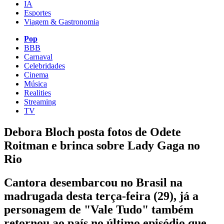
IA
Esportes
Viagem & Gastronomia
Pop
BBB
Carnaval
Celebridades
Cinema
Música
Realities
Streaming
TV
Debora Bloch posta fotos de Odete
Roitman e brinca sobre Lady Gaga no
Rio
Cantora desembarcou no Brasil na
madrugada desta terça-feira (29), já a
personagem de "Vale Tudo" também
retornou ao país no último episódio que