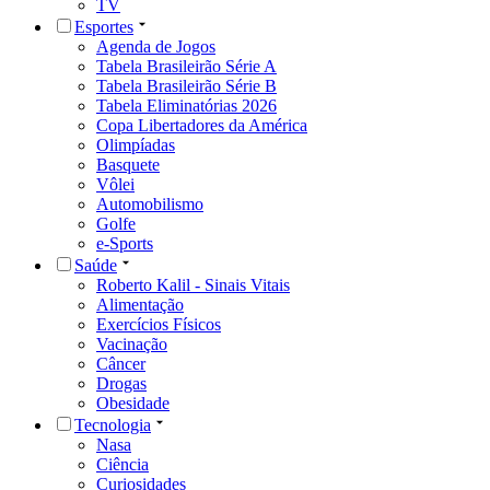
TV
Esportes
Agenda de Jogos
Tabela Brasileirão Série A
Tabela Brasileirão Série B
Tabela Eliminatórias 2026
Copa Libertadores da América
Olimpíadas
Basquete
Vôlei
Automobilismo
Golfe
e-Sports
Saúde
Roberto Kalil - Sinais Vitais
Alimentação
Exercícios Físicos
Vacinação
Câncer
Drogas
Obesidade
Tecnologia
Nasa
Ciência
Curiosidades