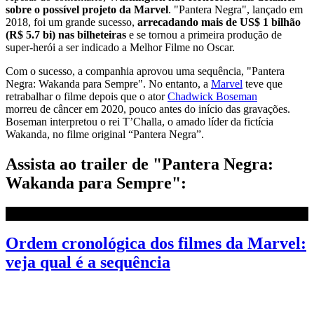
sobre o possível projeto da Marvel
. "Pantera Negra", lançado em
2018, foi um grande sucesso,
arrecadando mais de US$ 1 bilhão
(R$ 5.7 bi) nas bilheteiras
e se tornou a primeira produção de
super-herói a ser indicado a Melhor Filme no Oscar.
Com o sucesso, a companhia aprovou uma sequência, "Pantera
Negra: Wakanda para Sempre". No entanto, a
Marvel
teve que
retrabalhar o filme
de
pois que o ator
Chadwick Boseman
morreu
de
câncer em 2020, pouco antes do início das gravações.
Boseman interpretou o rei T’Challa, o amado lí
de
r da fictícia
Wakanda, no filme original “Pantera Negra”.
Assista ao trailer de "Pantera Negra:
Wakanda para Sempre":
Ordem cronológica dos filmes da Marvel:
veja qual é a sequência