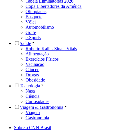
Tabela Eliminatórias 2026
Copa Libertadores da América
Olimpíadas
Basquete
Vôlei
Automobilismo
Golfe
e-Sports
Saúde
Roberto Kalil - Sinais Vitais
Alimentação
Exercícios Físicos
Vacinação
Câncer
Drogas
Obesidade
Tecnologia
Nasa
Ciência
Curiosidades
Viagem & Gastronomia
Viagem
Gastronomia
Sobre a CNN Brasil