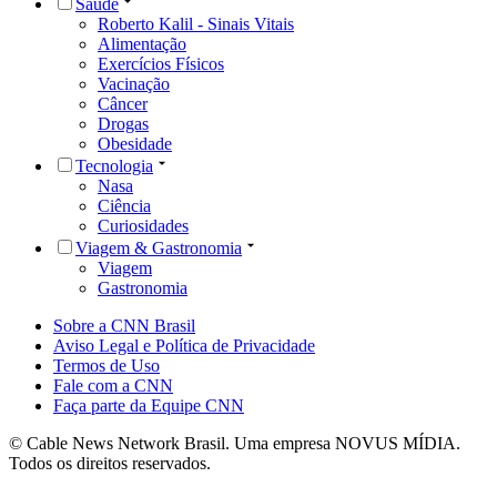
Saúde
Roberto Kalil - Sinais Vitais
Alimentação
Exercícios Físicos
Vacinação
Câncer
Drogas
Obesidade
Tecnologia
Nasa
Ciência
Curiosidades
Viagem & Gastronomia
Viagem
Gastronomia
Sobre a CNN Brasil
Aviso Legal e Política de Privacidade
Termos de Uso
Fale com a CNN
Faça parte da Equipe CNN
© Cable News Network Brasil. Uma empresa NOVUS MÍDIA.
Todos os direitos reservados.