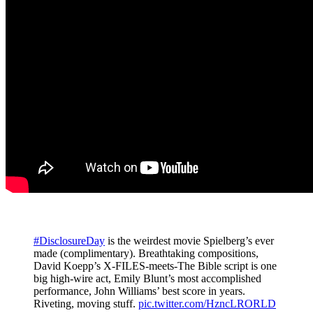
#DisclosureDay
is the weirdest movie Spielberg’s ever
made (complimentary). Breathtaking compositions,
David Koepp’s X-FILES-meets-The Bible script is one
big high-wire act, Emily Blunt’s most accomplished
performance, John Williams’ best score in years.
Riveting, moving stuff.
pic.twitter.com/HzncLRORLD