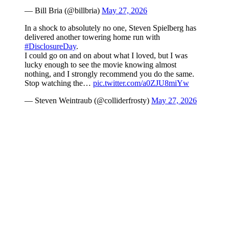
— Bill Bria (@billbria)
May 27, 2026
In a shock to absolutely no one, Steven Spielberg has
delivered another towering home run with
#DisclosureDay
.
I could go on and on about what I loved, but I was
lucky enough to see the movie knowing almost
nothing, and I strongly recommend you do the same.
Stop watching the…
pic.twitter.com/a0ZJU8miYw
— Steven Weintraub (@colliderfrosty)
May 27, 2026