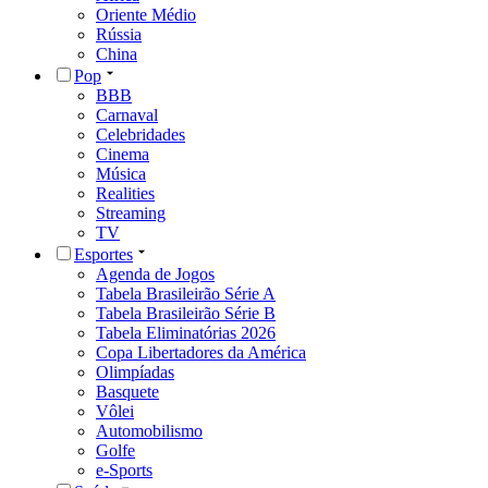
Oriente Médio
Rússia
China
Pop
BBB
Carnaval
Celebridades
Cinema
Música
Realities
Streaming
TV
Esportes
Agenda de Jogos
Tabela Brasileirão Série A
Tabela Brasileirão Série B
Tabela Eliminatórias 2026
Copa Libertadores da América
Olimpíadas
Basquete
Vôlei
Automobilismo
Golfe
e-Sports