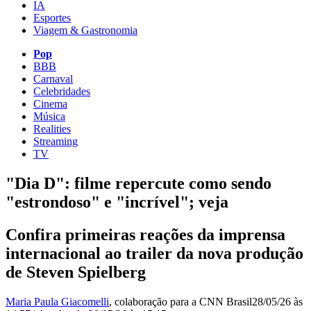
IA
Esportes
Viagem & Gastronomia
Pop
BBB
Carnaval
Celebridades
Cinema
Música
Realities
Streaming
TV
"Dia D": filme repercute como sendo
"estrondoso" e "incrível"; veja
Confira primeiras reações da imprensa
internacional ao trailer da nova produção
de Steven Spielberg
Maria Paula Giacomelli
, colaboração para a CNN Brasil
28/05/26 às