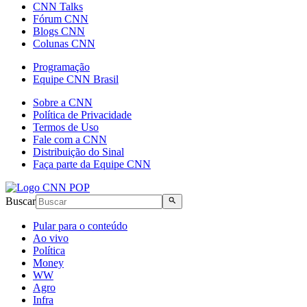
CNN Talks
Fórum CNN
Blogs CNN
Colunas CNN
Programação
Equipe CNN Brasil
Sobre a CNN
Política de Privacidade
Termos de Uso
Fale com a CNN
Distribuição do Sinal
Faça parte da Equipe CNN
Buscar
Pular para o conteúdo
Ao vivo
Política
Money
WW
Agro
Infra