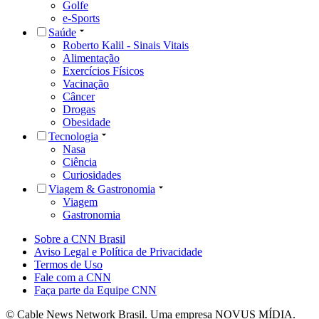
Golfe
e-Sports
Saúde
Roberto Kalil - Sinais Vitais
Alimentação
Exercícios Físicos
Vacinação
Câncer
Drogas
Obesidade
Tecnologia
Nasa
Ciência
Curiosidades
Viagem & Gastronomia
Viagem
Gastronomia
Sobre a CNN Brasil
Aviso Legal e Política de Privacidade
Termos de Uso
Fale com a CNN
Faça parte da Equipe CNN
© Cable News Network Brasil. Uma empresa NOVUS MÍDIA.