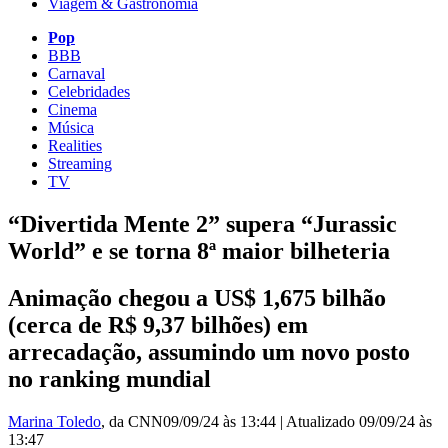
Viagem & Gastronomia
Pop
BBB
Carnaval
Celebridades
Cinema
Música
Realities
Streaming
TV
“Divertida Mente 2” supera “Jurassic
World” e se torna 8ª maior bilheteria
Animação chegou a US$ 1,675 bilhão
(cerca de R$ 9,37 bilhões) em
arrecadação, assumindo um novo posto
no ranking mundial
Marina Toledo
, da CNN
09/09/24 às 13:44
|
Atualizado
09/09/24 às
13:47