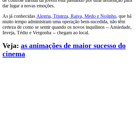
de controle mental da jovem está passando por uma demolição para
dar lugar a novas emoções.
As já conhecidas
Alegria, Tristeza, Raiva, Medo e Nojinho
, que há
muito tempo administram uma operação bem-sucedida, não têm
certeza de como se sentir quando os novos inquilinos -- Ansiedade,
Inveja, Tédio e Vergonha -- chegam ao local.
Veja:
as animações de maior sucesso do
cinema