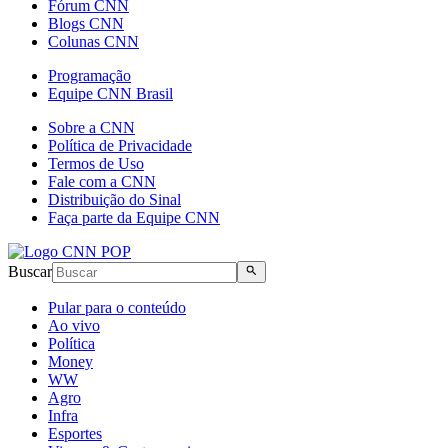
Fórum CNN
Blogs CNN
Colunas CNN
Programação
Equipe CNN Brasil
Sobre a CNN
Política de Privacidade
Termos de Uso
Fale com a CNN
Distribuição do Sinal
Faça parte da Equipe CNN
Buscar
Pular para o conteúdo
Ao vivo
Política
Money
WW
Agro
Infra
Esportes