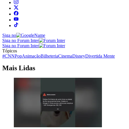
Siga no
Siga no Forum Inter
Siga no Forum Inter
Tópicos
#CNNPop
Animação
Bilheteria
Cinema
Disney
Divertida Mente
Mais Lidas