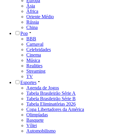
Europa
Ásia
África
Oriente Médio
Rússia
China
Pop
BBB
Carnaval
Celebridades
Cinema
Música
Realities
Streaming
TV
Esportes
Agenda de Jogos
Tabela Brasileirão Série A
Tabela Brasileirão Série B
Tabela Eliminatórias 2026
Copa Libertadores da América
Olimpíadas
Basquete
Vôlei
Automobilismo