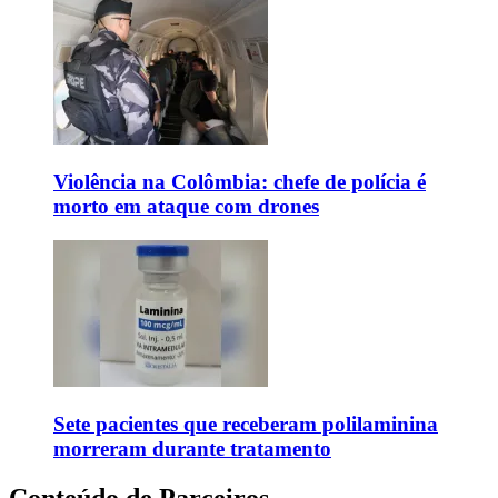
Violência na Colômbia: chefe de polícia é
morto em ataque com drones
Sete pacientes que receberam polilaminina
morreram durante tratamento
Conteúdo de Parceiros