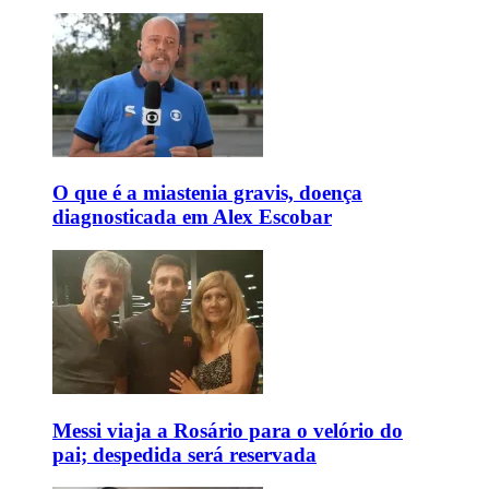
O que é a miastenia gravis, doença
diagnosticada em Alex Escobar
Messi viaja a Rosário para o velório do
pai; despedida será reservada