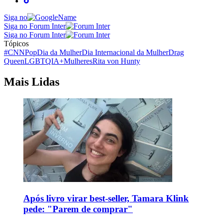
Siga no
Siga no Forum Inter
Siga no Forum Inter
Tópicos
#CNNPop
Dia da Mulher
Dia Internacional da Mulher
Drag
Queen
LGBTQIA+
Mulheres
Rita von Hunty
Mais Lidas
Após livro virar best-seller, Tamara Klink
pede: "Parem de comprar"