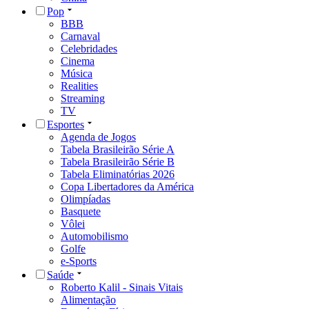
Pop
BBB
Carnaval
Celebridades
Cinema
Música
Realities
Streaming
TV
Esportes
Agenda de Jogos
Tabela Brasileirão Série A
Tabela Brasileirão Série B
Tabela Eliminatórias 2026
Copa Libertadores da América
Olimpíadas
Basquete
Vôlei
Automobilismo
Golfe
e-Sports
Saúde
Roberto Kalil - Sinais Vitais
Alimentação