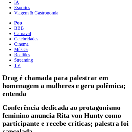
IA
Esportes
Viagem & Gastronomia
Pop
BBB
Carnaval
Celebridades
Cinema
Música
Realities
Streaming
TV
Drag é chamada para palestrar em
homenagem a mulheres e gera polêmica;
entenda
Conferência dedicada ao protagonismo
feminino anuncia Rita von Hunty como
participante e recebe críticas; palestra foi
cancelada