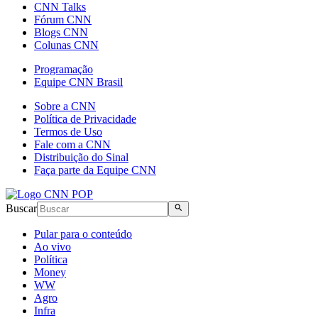
CNN Talks
Fórum CNN
Blogs CNN
Colunas CNN
Programação
Equipe CNN Brasil
Sobre a CNN
Política de Privacidade
Termos de Uso
Fale com a CNN
Distribuição do Sinal
Faça parte da Equipe CNN
Buscar
Pular para o conteúdo
Ao vivo
Política
Money
WW
Agro
Infra