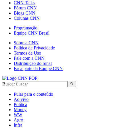
CNN Talks
Fórum CNN
Blogs CNN
Colunas CNN
Programação
Equipe CNN Brasil
Sobre a CNN
Política de Privacidade
Termos de Uso
Fale com a CNN
Distribuição do Sinal
Faça parte da Equipe CNN
Buscar
Pular para o conteúdo
Ao vivo
Política
Money
WW
Agro
Infra