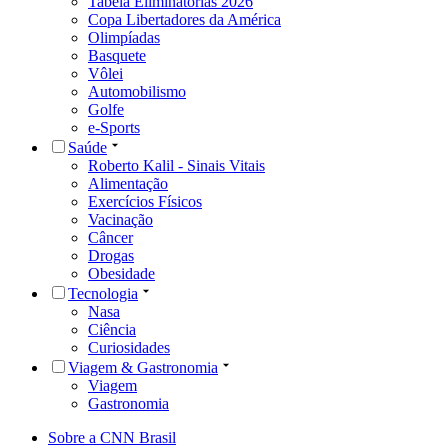
Tabela Eliminatórias 2026
Copa Libertadores da América
Olimpíadas
Basquete
Vôlei
Automobilismo
Golfe
e-Sports
Saúde
Roberto Kalil - Sinais Vitais
Alimentação
Exercícios Físicos
Vacinação
Câncer
Drogas
Obesidade
Tecnologia
Nasa
Ciência
Curiosidades
Viagem & Gastronomia
Viagem
Gastronomia
Sobre a CNN Brasil