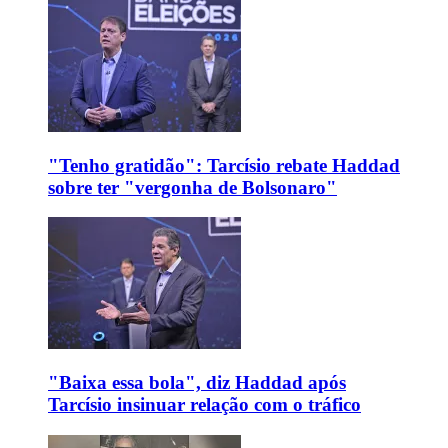
"Tenho gratidão": Tarcísio rebate Haddad
sobre ter "vergonha de Bolsonaro"
"Baixa essa bola", diz Haddad após
Tarcísio insinuar relação com o tráfico