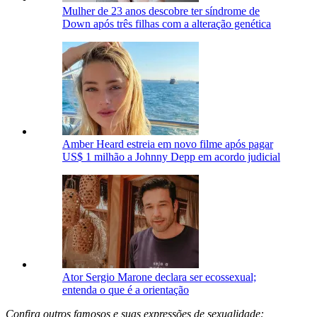
Mulher de 23 anos descobre ter síndrome de
Down após três filhas com a alteração genética
Amber Heard estreia em novo filme após pagar
US$ 1 milhão a Johnny Depp em acordo judicial
Ator Sergio Marone declara ser ecossexual;
entenda o que é a orientação
Confira outros famosos e suas expressões de sexualidade: