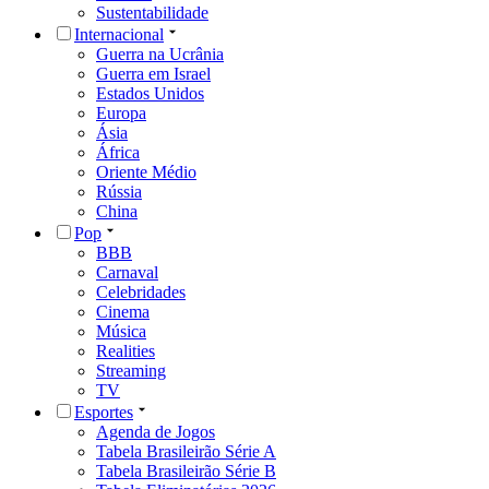
Sustentabilidade
Internacional
Guerra na Ucrânia
Guerra em Israel
Estados Unidos
Europa
Ásia
África
Oriente Médio
Rússia
China
Pop
BBB
Carnaval
Celebridades
Cinema
Música
Realities
Streaming
TV
Esportes
Agenda de Jogos
Tabela Brasileirão Série A
Tabela Brasileirão Série B