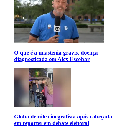
O que é a miastenia gravis, doença
diagnosticada em Alex Escobar
Globo demite cinegrafista após cabeçada
em repórter em debate eleitoral