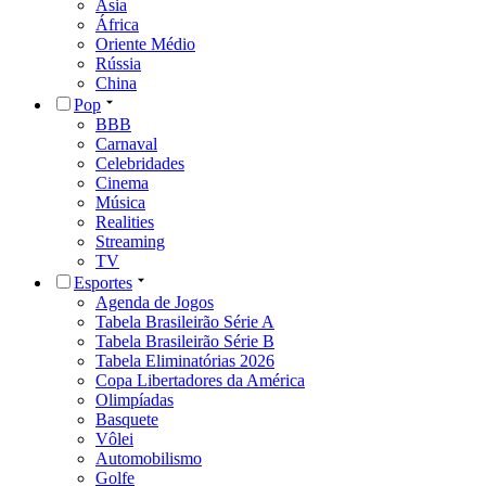
Ásia
África
Oriente Médio
Rússia
China
Pop
BBB
Carnaval
Celebridades
Cinema
Música
Realities
Streaming
TV
Esportes
Agenda de Jogos
Tabela Brasileirão Série A
Tabela Brasileirão Série B
Tabela Eliminatórias 2026
Copa Libertadores da América
Olimpíadas
Basquete
Vôlei
Automobilismo
Golfe