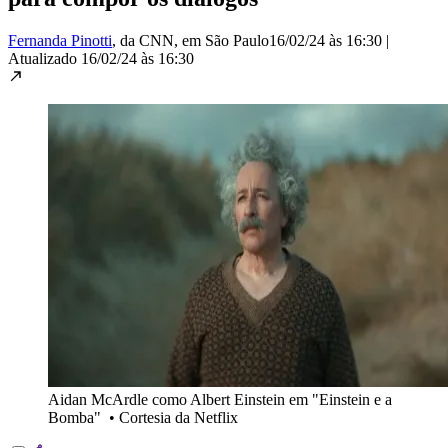
Fernanda Pinotti
, da CNN
, em São Paulo
16/02/24 às 16:30
|
Atualizado
16/02/24 às 16:30
Aidan McArdle como Albert Einstein em "Einstein e a
Bomba"
•
Cortesia da Netflix