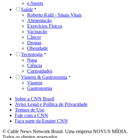
e-Sports
Saúde
Roberto Kalil - Sinais Vitais
Alimentação
Exercícios Físicos
Vacinação
Câncer
Drogas
Obesidade
Tecnologia
Nasa
Ciência
Curiosidades
Viagem & Gastronomia
Viagem
Gastronomia
Sobre a CNN Brasil
Aviso Legal e Política de Privacidade
Termos de Uso
Fale com a CNN
Faça parte da Equipe CNN
© Cable News Network Brasil. Uma empresa NOVUS MÍDIA.
Todos os direitos reservados.