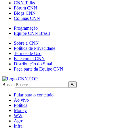
CNN Talks
Fórum CNN
Blogs CNN
Colunas CNN
Programação
Equipe CNN Brasil
Sobre a CNN
Política de Privacidade
Termos de Uso
Fale com a CNN
Distribuição do Sinal
Faça parte da Equipe CNN
Buscar
Pular para o conteúdo
Ao vivo
Política
Money
WW
Agro
Infra