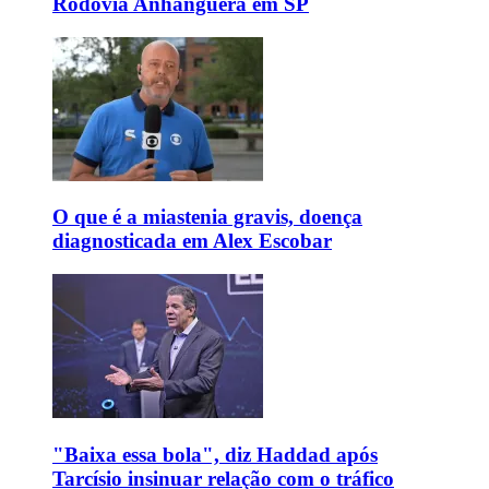
Rodovia Anhanguera em SP
O que é a miastenia gravis, doença
diagnosticada em Alex Escobar
"Baixa essa bola", diz Haddad após
Tarcísio insinuar relação com o tráfico