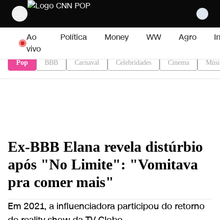
Pular para o conteúdo
Ao
Política
Money
WW
Agro
I
vivo
Pop
BBB
Carnaval
Celebridades
Cinema
Músi
Ex-BBB Elana revela distúrbio
após "No Limite": "Vomitava
pra comer mais"
Em 2021, a influenciadora participou do retorno