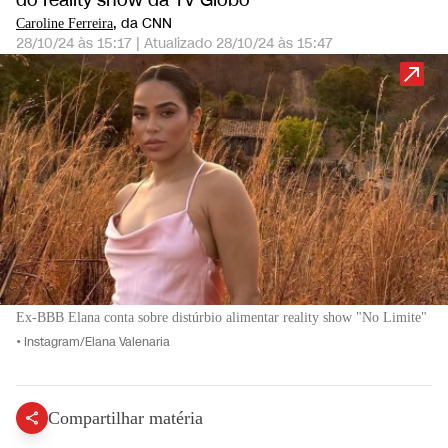
do reality show da TV Globo
, da CNN
Caroline Ferreira
28/10/24 às 15:17
|
Atualizado
28/10/24 às 15:47
Ex-BBB Elana conta sobre distúrbio alimentar reality show "No Limite"
•
Instagram/Elana Valenaria
Compartilhar matéria