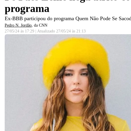
programa
Ex-BBB participou do programa Quem Não Pode Se Sacode
Pedro N. Jordão
, da CNN
27/05/24 às 17:29
|
Atualizado
27/05/24 às 21:13