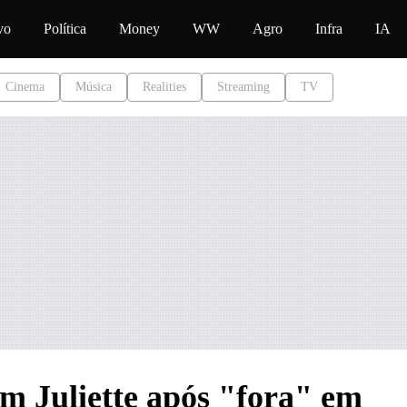
conteúdo
vo
Política
Money
WW
Agro
Infra
IA
Cinema
Música
Realities
Streaming
TV
m Juliette após "fora" em