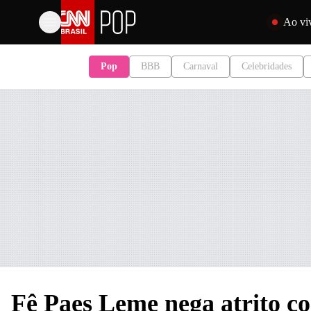
Pular para o 
Ao vi
Pop
BBB
Carnaval
Celebridades
Fê Paes Leme nega atrito co