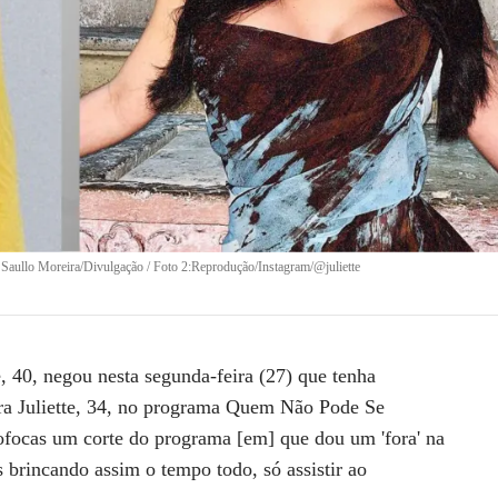
 Saullo Moreira/Divulgação / Foto 2:Reprodução/Instagram/@juliette
e
, 40, negou nesta segunda-feira (27) que tenha
ora
Juliette
, 34, no programa
Quem Não Pode Se
ofocas um corte do programa [em] que dou um 'fora' na
 brincando assim o tempo todo, só assistir ao