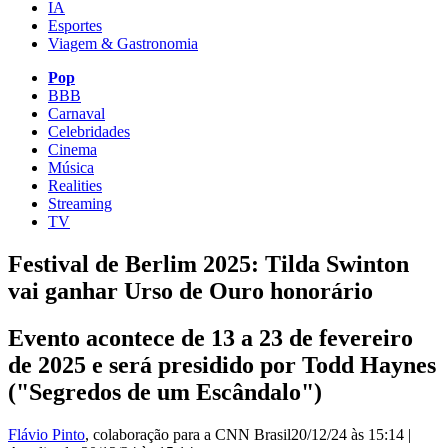
IA
Esportes
Viagem & Gastronomia
Pop
BBB
Carnaval
Celebridades
Cinema
Música
Realities
Streaming
TV
Festival de Berlim 2025: Tilda Swinton
vai ganhar Urso de Ouro honorário
Evento acontece de 13 a 23 de fevereiro
de 2025 e será presidido por Todd Haynes
("Segredos de um Escândalo")
Flávio Pinto
, colaboração para a CNN Brasil
20/12/24 às 15:14
|