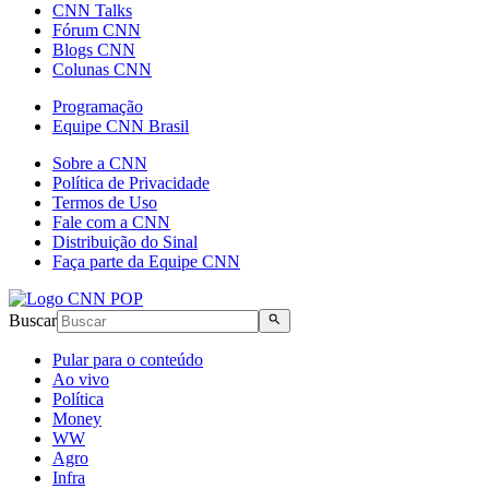
CNN Talks
Fórum CNN
Blogs CNN
Colunas CNN
Programação
Equipe CNN Brasil
Sobre a CNN
Política de Privacidade
Termos de Uso
Fale com a CNN
Distribuição do Sinal
Faça parte da Equipe CNN
Buscar
Pular para o conteúdo
Ao vivo
Política
Money
WW
Agro
Infra