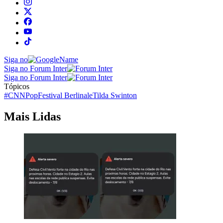
Siga no
Siga no Forum Inter
Siga no Forum Inter
Tópicos
#CNNPop
Festival Berlinale
Tilda Swinton
Mais Lidas