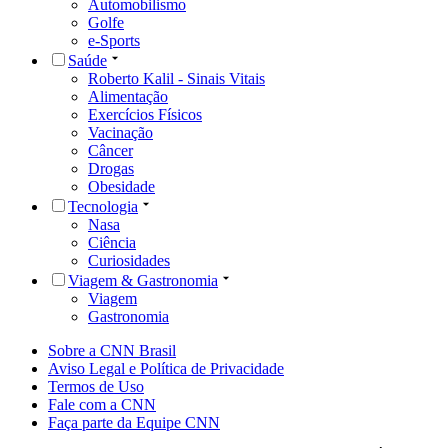
Automobilismo
Golfe
e-Sports
Saúde
Roberto Kalil - Sinais Vitais
Alimentação
Exercícios Físicos
Vacinação
Câncer
Drogas
Obesidade
Tecnologia
Nasa
Ciência
Curiosidades
Viagem & Gastronomia
Viagem
Gastronomia
Sobre a CNN Brasil
Aviso Legal e Política de Privacidade
Termos de Uso
Fale com a CNN
Faça parte da Equipe CNN