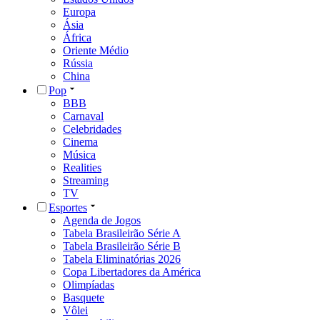
Europa
Ásia
África
Oriente Médio
Rússia
China
Pop
BBB
Carnaval
Celebridades
Cinema
Música
Realities
Streaming
TV
Esportes
Agenda de Jogos
Tabela Brasileirão Série A
Tabela Brasileirão Série B
Tabela Eliminatórias 2026
Copa Libertadores da América
Olimpíadas
Basquete
Vôlei