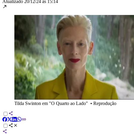
Atualizado
20/12/24 às 15:14
Tilda Swinton em "O Quarto ao Lado"
•
Reprodução