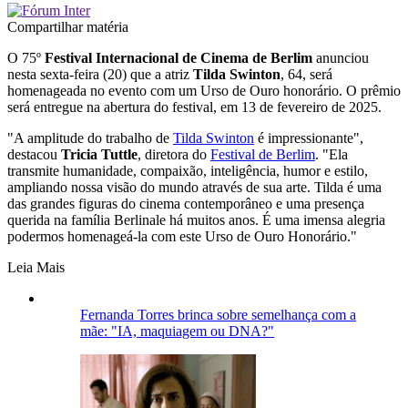
Compartilhar matéria
O 75º
Festival Internacional de Cinema de Berlim
anunciou
nesta sexta-feira (20) que a atriz
Tilda Swinton
, 64, será
homenageada no evento com um Urso de Ouro honorário. O prêmio
será entregue na abertura do festival, em 13 de fevereiro de 2025.
"A amplitude do trabalho de
Tilda Swinton
é impressionante",
destacou
Tricia Tuttle
, diretora do
Festival de Berlim
. "Ela
transmite humanidade, compaixão, inteligência, humor e estilo,
ampliando nossa visão do mundo através de sua arte. Tilda é uma
das grandes figuras do cinema contemporâneo e uma presença
querida na família Berlinale há muitos anos. É uma imensa alegria
podermos homenageá-la com este Urso de Ouro Honorário."
Leia Mais
Fernanda Torres brinca sobre semelhança com a
mãe: "IA, maquiagem ou DNA?"