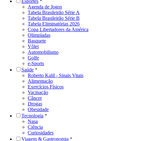
Esportes
Agenda de Jogos
Tabela Brasileirão Série A
Tabela Brasileirão Série B
Tabela Eliminatórias 2026
Copa Libertadores da América
Olimpíadas
Basquete
Vôlei
Automobilismo
Golfe
e-Sports
Saúde
Roberto Kalil - Sinais Vitais
Alimentação
Exercícios Físicos
Vacinação
Câncer
Drogas
Obesidade
Tecnologia
Nasa
Ciência
Curiosidades
Viagem & Gastronomia