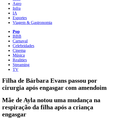
Agro
Infra
IA
Esportes
Viagem & Gastronomia
Pop
BBB
Carnaval
Celebridades
Cinema
Música
Realities
Streaming
TV
Filha de Bárbara Evans passou por
cirurgia após engasgar com amendoim
Mãe de Ayla notou uma mudança na
respiração da filha após a criança
engasgar