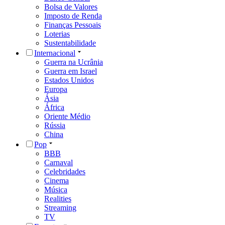
Bolsa de Valores
Imposto de Renda
Finanças Pessoais
Loterias
Sustentabilidade
Internacional
Guerra na Ucrânia
Guerra em Israel
Estados Unidos
Europa
Ásia
África
Oriente Médio
Rússia
China
Pop
BBB
Carnaval
Celebridades
Cinema
Música
Realities
Streaming
TV