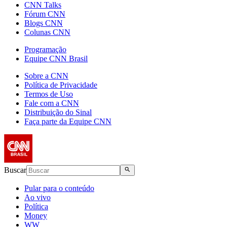
CNN Talks
Fórum CNN
Blogs CNN
Colunas CNN
Programação
Equipe CNN Brasil
Sobre a CNN
Política de Privacidade
Termos de Uso
Fale com a CNN
Distribuição do Sinal
Faça parte da Equipe CNN
Buscar
Pular para o conteúdo
Ao vivo
Política
Money
WW