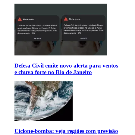
Defesa Civil emite novo alerta para ventos
e chuva forte no Rio de Janeiro
Ciclone-bomba: veja regiões com previsão