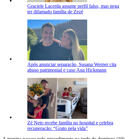
Graciele Lacerda assume perfil falso, mas nega
ter difamado família de Zezé
Após anunciar separação, Susana Werner cita
abuso patrimonial e caso Ana Hickmann
Zé Neto recebe família no hospital e celebra
recuperação: “Grato pela vida”
A menina passou pelo procedimento na tarde do domingo (10).