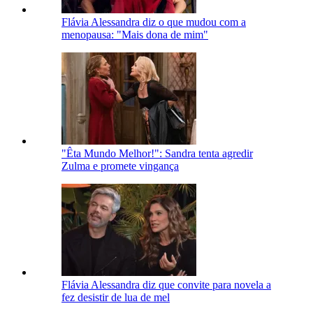
Flávia Alessandra diz o que mudou com a
menopausa: "Mais dona de mim"
"Êta Mundo Melhor!": Sandra tenta agredir
Zulma e promete vingança
Flávia Alessandra diz que convite para novela a
fez desistir de lua de mel