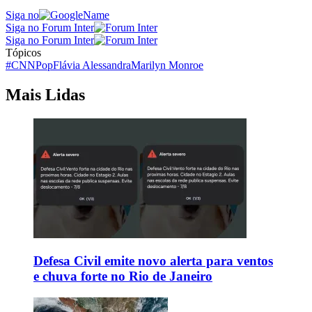
Siga no
Siga no Forum Inter
Siga no Forum Inter
Tópicos
#CNNPop
Flávia Alessandra
Marilyn Monroe
Mais Lidas
Defesa Civil emite novo alerta para ventos
e chuva forte no Rio de Janeiro