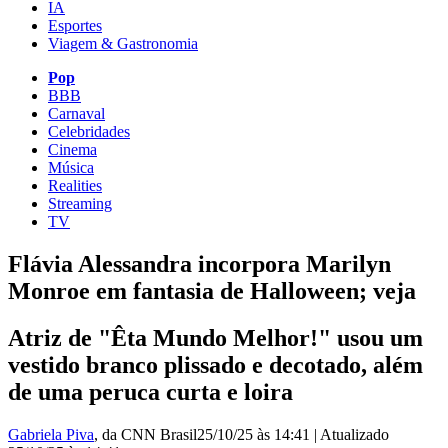
IA
Esportes
Viagem & Gastronomia
Pop
BBB
Carnaval
Celebridades
Cinema
Música
Realities
Streaming
TV
Flávia Alessandra incorpora Marilyn
Monroe em fantasia de Halloween; veja
Atriz de "Êta Mundo Melhor!" usou um
vestido branco plissado e decotado, além
de uma peruca curta e loira
Gabriela Piva
, da CNN Brasil
25/10/25 às 14:41
|
Atualizado