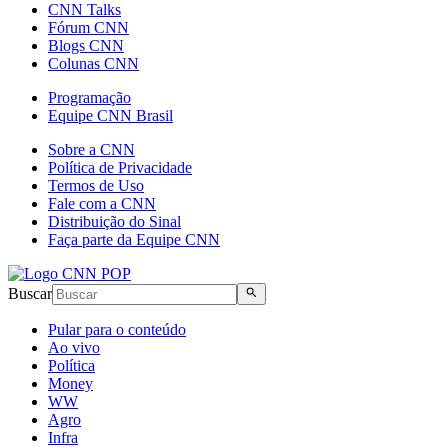
CNN Talks
Fórum CNN
Blogs CNN
Colunas CNN
Programação
Equipe CNN Brasil
Sobre a CNN
Política de Privacidade
Termos de Uso
Fale com a CNN
Distribuição do Sinal
Faça parte da Equipe CNN
Buscar
Pular para o conteúdo
Ao vivo
Política
Money
WW
Agro
Infra