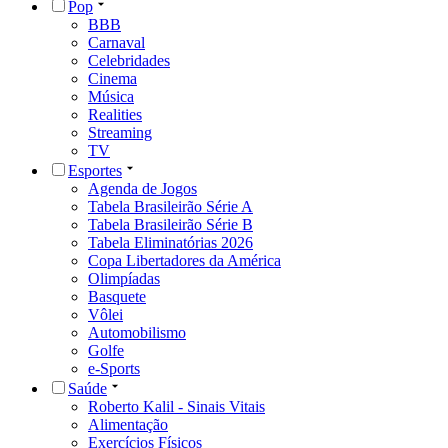
Pop
BBB
Carnaval
Celebridades
Cinema
Música
Realities
Streaming
TV
Esportes
Agenda de Jogos
Tabela Brasileirão Série A
Tabela Brasileirão Série B
Tabela Eliminatórias 2026
Copa Libertadores da América
Olimpíadas
Basquete
Vôlei
Automobilismo
Golfe
e-Sports
Saúde
Roberto Kalil - Sinais Vitais
Alimentação
Exercícios Físicos