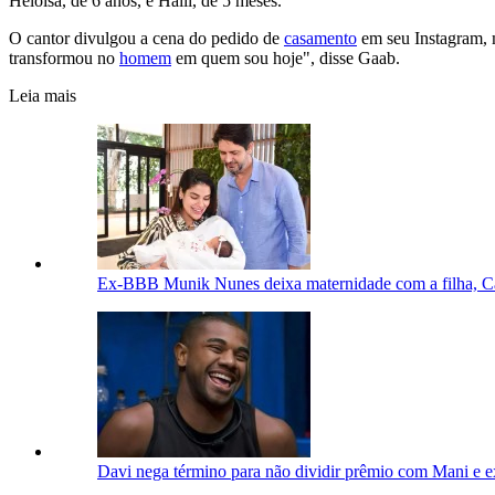
Heloisa, de 6 anos, e Haili, de 5 meses.
O cantor divulgou a cena do pedido de
casamento
em seu Instagram, 
transformou no
homem
em quem sou hoje", disse Gaab.
Leia mais
Ex-BBB Munik Nunes deixa maternidade com a filha, Ca
Davi nega término para não dividir prêmio com Mani e e