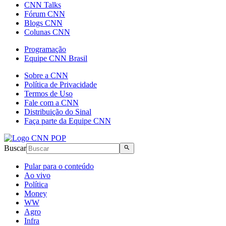
CNN Talks
Fórum CNN
Blogs CNN
Colunas CNN
Programação
Equipe CNN Brasil
Sobre a CNN
Política de Privacidade
Termos de Uso
Fale com a CNN
Distribuição do Sinal
Faça parte da Equipe CNN
Buscar
Pular para o conteúdo
Ao vivo
Política
Money
WW
Agro
Infra