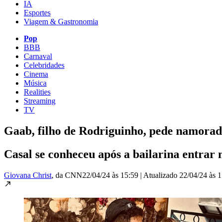
IA
Esportes
Viagem & Gastronomia
Pop
BBB
Carnaval
Celebridades
Cinema
Música
Realities
Streaming
TV
Gaab, filho de Rodriguinho, pede namora
Casal se conheceu após a bailarina entrar 
Giovana Christ
, da CNN
22/04/24 às 15:59
|
Atualizado
22/04/24 às 