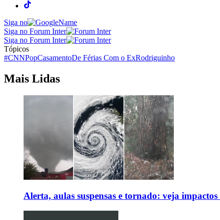
Siga no
Siga no Forum Inter
Siga no Forum Inter
Tópicos
#CNNPop
Casamento
De Férias Com o Ex
Rodriguinho
Mais Lidas
Alerta, aulas suspensas e tornado: veja impactos