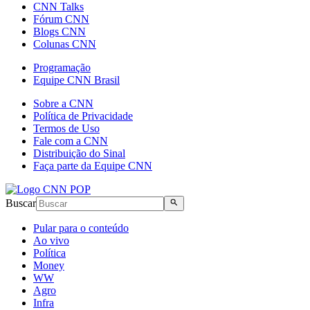
CNN Talks
Fórum CNN
Blogs CNN
Colunas CNN
Programação
Equipe CNN Brasil
Sobre a CNN
Política de Privacidade
Termos de Uso
Fale com a CNN
Distribuição do Sinal
Faça parte da Equipe CNN
Buscar
Pular para o conteúdo
Ao vivo
Política
Money
WW
Agro
Infra