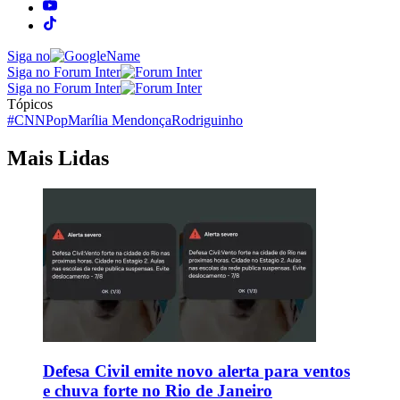
Siga no
Siga no Forum Inter
Siga no Forum Inter
Tópicos
#CNNPop
Marília Mendonça
Rodriguinho
Mais Lidas
Defesa Civil emite novo alerta para ventos
e chuva forte no Rio de Janeiro