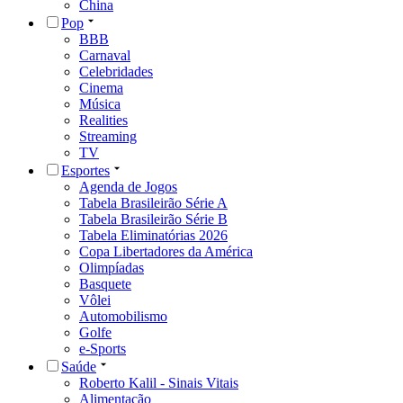
China
Pop
BBB
Carnaval
Celebridades
Cinema
Música
Realities
Streaming
TV
Esportes
Agenda de Jogos
Tabela Brasileirão Série A
Tabela Brasileirão Série B
Tabela Eliminatórias 2026
Copa Libertadores da América
Olimpíadas
Basquete
Vôlei
Automobilismo
Golfe
e-Sports
Saúde
Roberto Kalil - Sinais Vitais
Alimentação