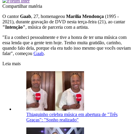
Compartilhar matéria
O cantor
Gaab
, 27, homenageou
Marília Mendonça
(1995 -
2021), durante gravação de DVD nesta terça-feira (21), ao cantar
"Intenção"
, música de parceria com a artista.
"Eu a conheci pessoalmente e tive a honra de ter uma música com
essa lenda que a gente tem hoje. Tenho muita gratidão, carinho,
quando falo dela, porque ela era tudo isso mesmo que vocês ouviam
falar", começou
Gaab
.
Leia mais
Thiaguinho celebra música em abertura de "Três
Graças": "Sonho realizado"