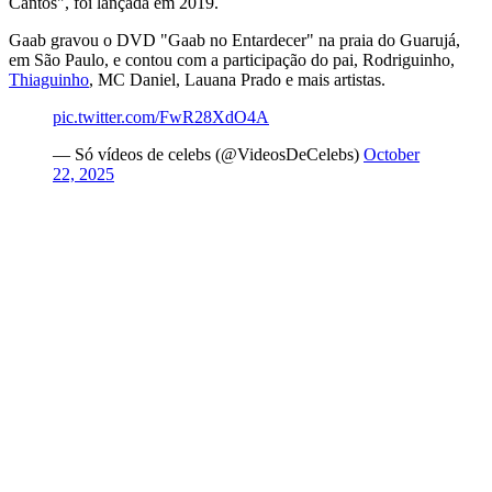
Cantos", foi lançada em 2019.
Gaab gravou o DVD "Gaab no Entardecer" na praia do Guarujá,
em São Paulo, e contou com a participação do pai, Rodriguinho,
Thiaguinho
, MC Daniel, Lauana Prado e mais artistas.
pic.twitter.com/FwR28XdO4A
— Só vídeos de celebs (@VideosDeCelebs)
October
22, 2025