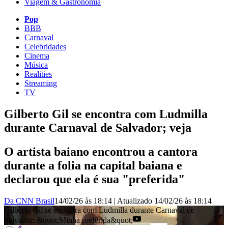
Viagem & Gastronomia
Pop
BBB
Carnaval
Celebridades
Cinema
Música
Realities
Streaming
TV
Gilberto Gil se encontra com Ludmilla
durante Carnaval de Salvador; veja
O artista baiano encontrou a cantora
durante a folia na capital baiana e
declarou que ela é sua "preferida"
Da CNN Brasil
14/02/26 às 18:14
|
Atualizado
14/02/26 às 18:14
Gilberto Gil se encontra com Ludmilla durante Carnaval de
Salvador: &quot;Minha preferida&quot;