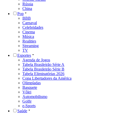
Rússia
China
Pop
BBB
Carnaval
Celebridades
Cinema
Música
Realities
Streaming
TV
Esportes
Agenda de Jogos
Tabela Brasileirão Série A
Tabela Brasileirão Série B
Tabela Eliminatórias 2026
Copa Libertadores da América
Olimpíadas
Basquete
Vôlei
Automobilismo
Golfe
e-Sports
Saúde