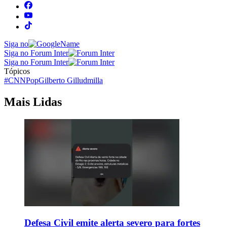
Siga no
Siga no Forum Inter
Siga no Forum Inter
Tópicos
#CNNPop
Gilberto Gil
ludmilla
Mais Lidas
Defesa Civil emite alerta severo para fortes