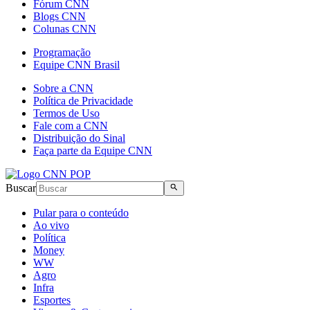
Fórum CNN
Blogs CNN
Colunas CNN
Programação
Equipe CNN Brasil
Sobre a CNN
Política de Privacidade
Termos de Uso
Fale com a CNN
Distribuição do Sinal
Faça parte da Equipe CNN
Buscar
Pular para o conteúdo
Ao vivo
Política
Money
WW
Agro
Infra
Esportes