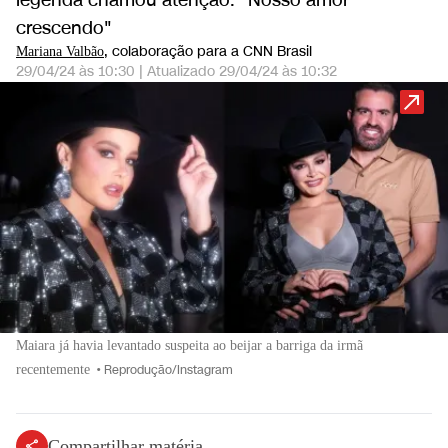
legenda chamou atenção: "Nosso amor
crescendo"
, colaboração para a CNN Brasil
Mariana Valbão
29/04/24 às 10:30
|
Atualizado
29/04/24 às 10:32
Maiara já havia levantado suspeita ao beijar a barriga da irmã
recentemente
•
Reprodução/Instagram
Compartilhar matéria