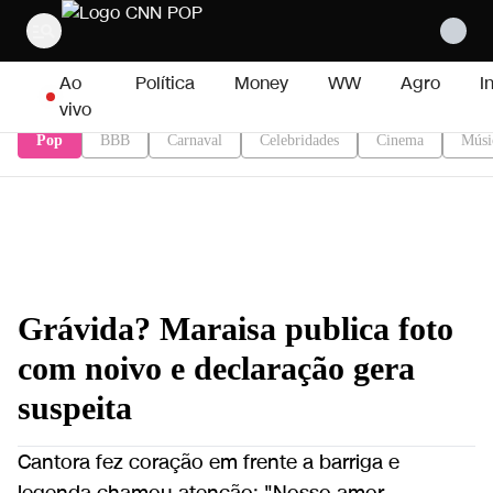
Pular para o conteúdo
Ao
Política
Money
WW
Agro
I
vivo
Pop
BBB
Carnaval
Celebridades
Cinema
Músi
Grávida? Maraisa publica foto
com noivo e declaração gera
suspeita
Cantora fez coração em frente a barriga e