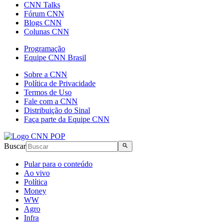
CNN Talks
Fórum CNN
Blogs CNN
Colunas CNN
Programação
Equipe CNN Brasil
Sobre a CNN
Política de Privacidade
Termos de Uso
Fale com a CNN
Distribuição do Sinal
Faça parte da Equipe CNN
Buscar
Pular para o conteúdo
Ao vivo
Política
Money
WW
Agro
Infra