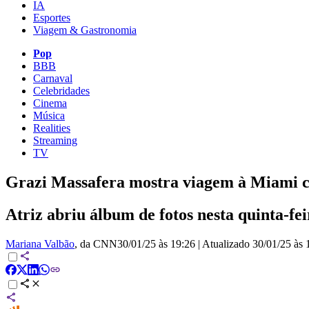
IA
Esportes
Viagem & Gastronomia
Pop
BBB
Carnaval
Celebridades
Cinema
Música
Realities
Streaming
TV
Grazi Massafera mostra viagem à Miami co
Atriz abriu álbum de fotos nesta quinta-fe
Mariana Valbão
, da CNN
30/01/25 às 19:26
|
Atualizado
30/01/25 às 