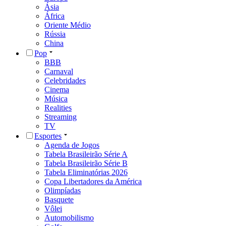
Ásia
África
Oriente Médio
Rússia
China
Pop
BBB
Carnaval
Celebridades
Cinema
Música
Realities
Streaming
TV
Esportes
Agenda de Jogos
Tabela Brasileirão Série A
Tabela Brasileirão Série B
Tabela Eliminatórias 2026
Copa Libertadores da América
Olimpíadas
Basquete
Vôlei
Automobilismo