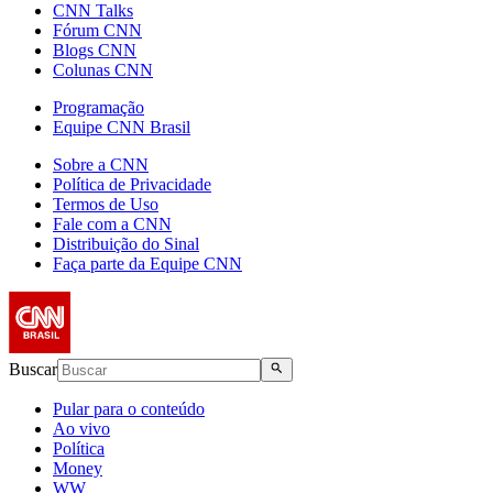
CNN Talks
Fórum CNN
Blogs CNN
Colunas CNN
Programação
Equipe CNN Brasil
Sobre a CNN
Política de Privacidade
Termos de Uso
Fale com a CNN
Distribuição do Sinal
Faça parte da Equipe CNN
Buscar
Pular para o conteúdo
Ao vivo
Política
Money
WW