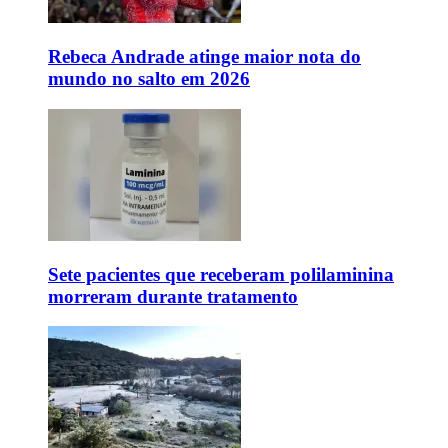
Rebeca Andrade atinge maior nota do
mundo no salto em 2026
Sete pacientes que receberam polilaminina
morreram durante tratamento