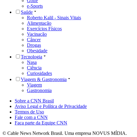
Golfe
e-Sports
Saúde
Roberto Kalil - Sinais Vitais
Alimentação
Exercícios Físicos
Vacinação
Câncer
Drogas
Obesidade
Tecnologia
Nasa
Ciência
Curiosidades
Viagem & Gastronomia
Viagem
Gastronomia
Sobre a CNN Brasil
Aviso Legal e Política de Privacidade
Termos de Uso
Fale com a CNN
Faça parte da Equipe CNN
© Cable News Network Brasil. Uma empresa NOVUS MÍDIA.