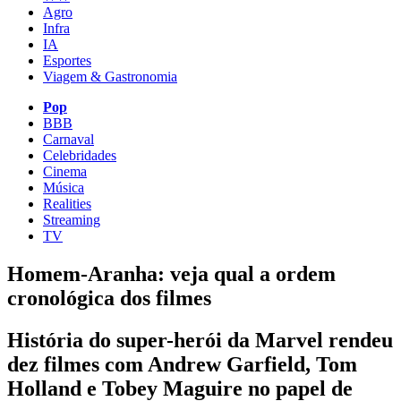
Agro
Infra
IA
Esportes
Viagem & Gastronomia
Pop
BBB
Carnaval
Celebridades
Cinema
Música
Realities
Streaming
TV
Homem-Aranha: veja qual a ordem
cronológica dos filmes
História do super-herói da Marvel rendeu
dez filmes com Andrew Garfield, Tom
Holland e Tobey Maguire no papel de