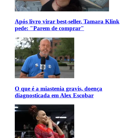
Após livro virar best-seller, Tamara Klink
pede: "Parem de comprar"
O que é a miastenia gravis, doença
diagnosticada em Alex Escobar