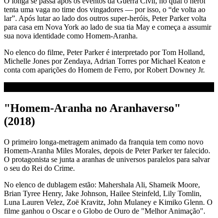
O longa se passa após os eventos da Guerra Civil, no qual o herói
tenta uma vaga no time dos vingadores — por isso, o “de volta ao
lar”. Após lutar ao lado dos outros super-heróis, Peter Parker volta
para casa em Nova York ao lado de sua tia May e começa a assumir
sua nova identidade como Homem-Aranha.
No elenco do filme, Peter Parker é interpretado por Tom Holland,
Michelle Jones por Zendaya, Adrian Torres por Michael Keaton e
conta com aparições do Homem de Ferro, por Robert Downey Jr.
"Homem-Aranha no Aranhaverso"
(2018)
O primeiro longa-metragem animado da franquia tem como novo
Homem-Aranha Miles Morales, depois de Peter Parker ter falecido.
O protagonista se junta a aranhas de universos paralelos para salvar
o seu do Rei do Crime.
No elenco de dublagem estão: Mahershala Ali, Shameik Moore,
Brian Tyree Henry, Jake Johnson, Hailee Steinfeld, Lily Tomlin,
Luna Lauren Velez, Zoë Kravitz, John Mulaney e Kimiko Glenn. O
filme ganhou o Oscar e o Globo de Ouro de "Melhor Animação".