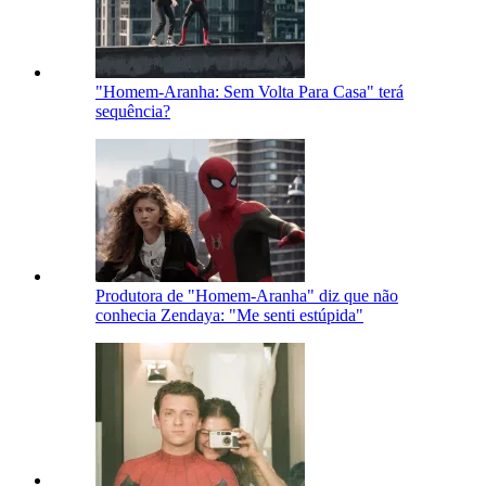
"Homem-Aranha: Sem Volta Para Casa" terá
sequência?
Produtora de "Homem-Aranha" diz que não
conhecia Zendaya: "Me senti estúpida"