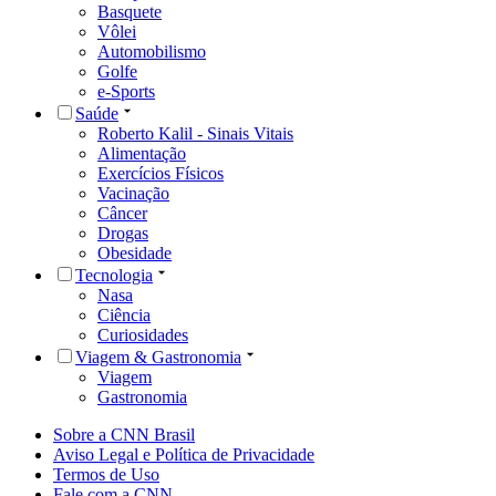
Basquete
Vôlei
Automobilismo
Golfe
e-Sports
Saúde
Roberto Kalil - Sinais Vitais
Alimentação
Exercícios Físicos
Vacinação
Câncer
Drogas
Obesidade
Tecnologia
Nasa
Ciência
Curiosidades
Viagem & Gastronomia
Viagem
Gastronomia
Sobre a CNN Brasil
Aviso Legal e Política de Privacidade
Termos de Uso
Fale com a CNN