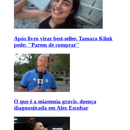
Após livro virar best-seller, Tamara Klink
pede: "Parem de comprar"
O que é a miastenia gravis, doença
diagnosticada em Alex Escobar