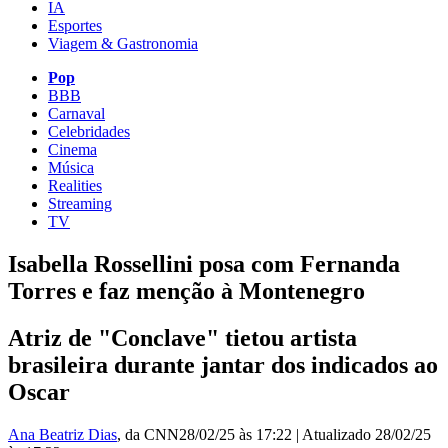
IA
Esportes
Viagem & Gastronomia
Pop
BBB
Carnaval
Celebridades
Cinema
Música
Realities
Streaming
TV
Isabella Rossellini posa com Fernanda
Torres e faz menção à Montenegro
Atriz de "Conclave" tietou artista
brasileira durante jantar dos indicados ao
Oscar
Ana Beatriz Dias
, da CNN
28/02/25 às 17:22
|
Atualizado
28/02/25