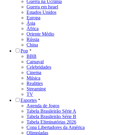
Guerra na Ucrânia
Guerra em Israel
Estados Unidos
Europa
Ásia
África
Oriente Médio
Rússia
China
Pop
BBB
Carnaval
Celebridades
Cinema
Música
Realities
Streaming
TV
Esportes
Agenda de Jogos
Tabela Brasileirão Série A
Tabela Brasileirão Série B
Tabela Eliminatórias 2026
Copa Libertadores da América
Olimpíadas