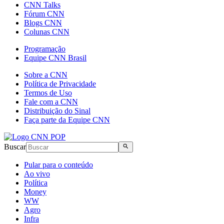
CNN Talks
Fórum CNN
Blogs CNN
Colunas CNN
Programação
Equipe CNN Brasil
Sobre a CNN
Política de Privacidade
Termos de Uso
Fale com a CNN
Distribuição do Sinal
Faça parte da Equipe CNN
Buscar
Pular para o conteúdo
Ao vivo
Política
Money
WW
Agro
Infra