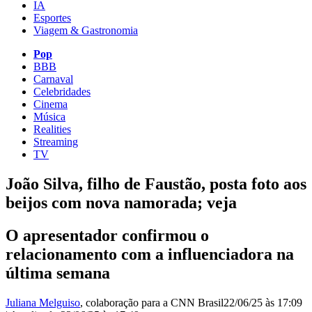
IA
Esportes
Viagem & Gastronomia
Pop
BBB
Carnaval
Celebridades
Cinema
Música
Realities
Streaming
TV
João Silva, filho de Faustão, posta foto aos
beijos com nova namorada; veja
O apresentador confirmou o
relacionamento com a influenciadora na
última semana
Juliana Melguiso
, colaboração para a CNN Brasil
22/06/25 às 17:09