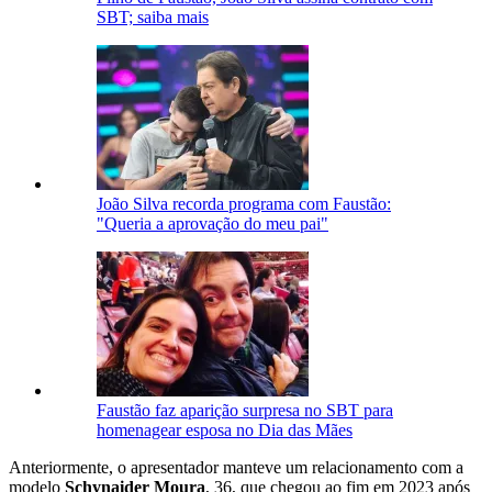
SBT; saiba mais
João Silva recorda programa com Faustão:
"Queria a aprovação do meu pai"
Faustão faz aparição surpresa no SBT para
homenagear esposa no Dia das Mães
Anteriormente, o apresentador manteve um relacionamento com a
modelo
Schynaider Moura
, 36, que chegou ao fim em 2023 após