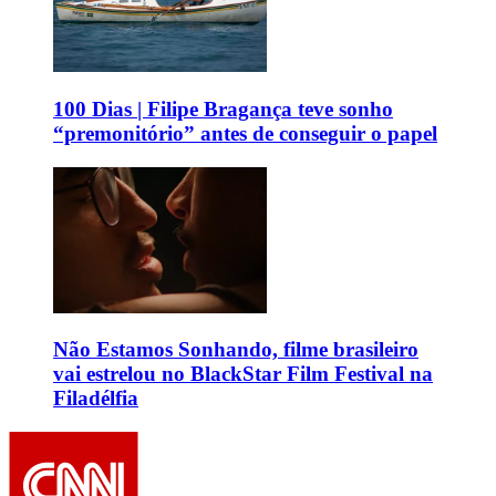
100 Dias | Filipe Bragança teve sonho
“premonitório” antes de conseguir o papel
Não Estamos Sonhando, filme brasileiro
vai estrelou no BlackStar Film Festival na
Filadélfia