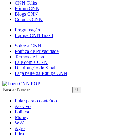
CNN Talks
Fórum CNN
Blogs CNN
Colunas CNN
Programação
Equipe CNN Brasil
Sobre a CNN
Política de Privacidade
Termos de Uso
Fale com a CNN
Distribuição do Sinal
Faça parte da Equipe CNN
Buscar
Pular para o conteúdo
Ao vivo
Política
Money
WW
Agro
Infra