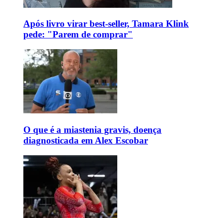
Após livro virar best-seller, Tamara Klink
pede: "Parem de comprar"
O que é a miastenia gravis, doença
diagnosticada em Alex Escobar