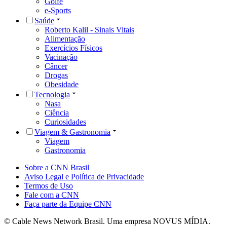
Golfe
e-Sports
Saúde
Roberto Kalil - Sinais Vitais
Alimentação
Exercícios Físicos
Vacinação
Câncer
Drogas
Obesidade
Tecnologia
Nasa
Ciência
Curiosidades
Viagem & Gastronomia
Viagem
Gastronomia
Sobre a CNN Brasil
Aviso Legal e Política de Privacidade
Termos de Uso
Fale com a CNN
Faça parte da Equipe CNN
© Cable News Network Brasil. Uma empresa NOVUS MÍDIA.