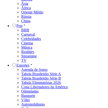
Ásia
África
Oriente Médio
Rússia
China
Pop
BBB
Carnaval
Celebridades
Cinema
Música
Realities
Streaming
TV
Esportes
Agenda de Jogos
Tabela Brasileirão Série A
Tabela Brasileirão Série B
Tabela Eliminatórias 2026
Copa Libertadores da América
Olimpíadas
Basquete
Vôlei
Automobilismo