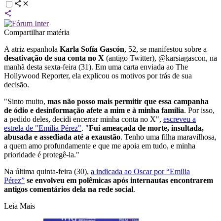
Compartilhar matéria
A atriz espanhola
Karla Sofía Gascón
, 52, se manifestou sobre a
desativação de sua conta no X
(antigo Twitter), @karsiagascon, na
manhã desta sexta-feira (31). Em uma carta enviada ao The
Hollywood Reporter, ela explicou os motivos por trás de sua
decisão.
"Sinto muito,
mas não posso mais permitir que essa campanha
de ódio e desinformação afete a mim e à minha família
. Por isso,
a pedido deles, decidi encerrar minha conta no X",
escreveu a
estrela de "Emilia Pérez"
. "
Fui ameaçada de morte, insultada,
abusada e assediada até a exaustão
. Tenho uma filha maravilhosa,
a quem amo profundamente e que me apoia em tudo, e minha
prioridade é protegê-la."
Na última quinta-feira (30),
a indicada ao Oscar por “Emilia
Pérez”
se envolveu em polêmicas após internautas encontrarem
antigos comentários dela na rede social
.
Leia Mais