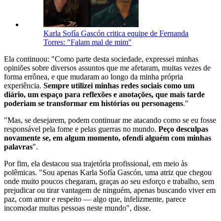
Karla Sofía Gascón critica equipe de Fernanda
Torres: "Falam mal de mim"
Ela continuou: "Como parte desta sociedade, expressei minhas
opiniões sobre diversos assuntos que me afetaram, muitas vezes de
forma errônea, e que mudaram ao longo da minha própria
experiência.
Sempre utilizei minhas redes sociais como um
diário, um espaço para reflexões e anotações, que mais tarde
poderiam se transformar em histórias ou personagens
."
"Mas, se desejarem, podem continuar me atacando como se eu fosse
responsável pela fome e pelas guerras no mundo.
Peço desculpas
novamente se, em algum momento, ofendi alguém com minhas
palavras
".
Por fim, ela destacou sua trajetória profissional, em meio às
polêmicas. "Sou apenas Karla Sofía Gascón, uma atriz que chegou
onde muito poucos chegaram, graças ao seu esforço e trabalho, sem
prejudicar ou tirar vantagem de ninguém, apenas buscando viver em
paz, com amor e respeito — algo que, infelizmente, parece
incomodar muitas pessoas neste mundo", disse.