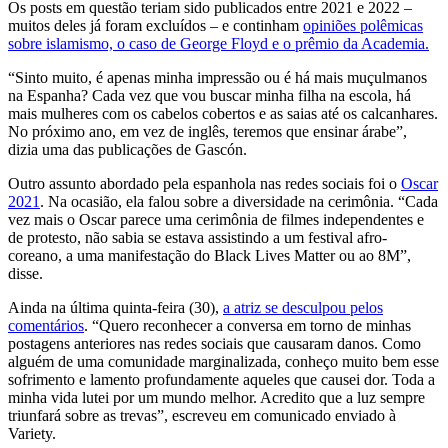
Os posts em questão teriam sido publicados entre 2021 e 2022 –
muitos deles já foram excluídos – e continham
opiniões polêmicas
sobre islamismo, o caso de George Floyd e o prêmio da Academia.
“Sinto muito, é apenas minha impressão ou é há mais muçulmanos
na Espanha? Cada vez que vou buscar minha filha na escola, há
mais mulheres com os cabelos cobertos e as saias até os calcanhares.
No próximo ano, em vez de inglês, teremos que ensinar árabe”,
dizia uma das publicações de Gascón.
Outro assunto abordado pela espanhola nas redes sociais foi o
Oscar
2021
. Na ocasião, ela falou sobre a diversidade na cerimônia.
“Cada
vez mais o Oscar parece uma cerimônia de filmes independentes e
de protesto, não sabia se estava assistindo a um festival afro-
coreano, a uma manifestação do Black Lives Matter ou ao 8M”,
disse.
Ainda na última quinta-feira (30),
a atriz se desculpou pelos
comentários
.
“Quero reconhecer a conversa em torno de minhas
postagens anteriores nas redes sociais que causaram danos. Como
alguém de uma comunidade marginalizada, conheço muito bem esse
sofrimento e lamento profundamente aqueles que causei dor. Toda a
minha vida lutei por um mundo melhor. Acredito que a luz sempre
triunfará sobre as trevas”, escreveu em comunicado enviado à
Variety.