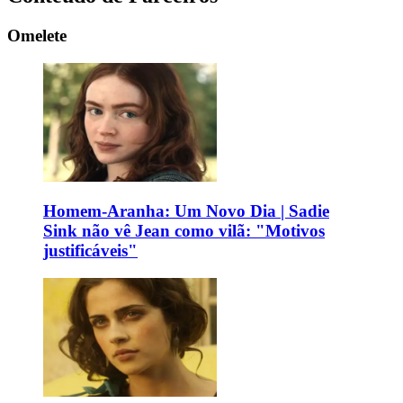
Omelete
Homem-Aranha: Um Novo Dia | Sadie
Sink não vê Jean como vilã: "Motivos
justificáveis"