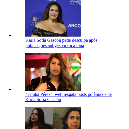
Karla Sofía Gascón pede desculpa após
publicações antigas virem à tona
"Emilia Pérez": web resgata posts polêmicos de
Karla Sofía Gascón