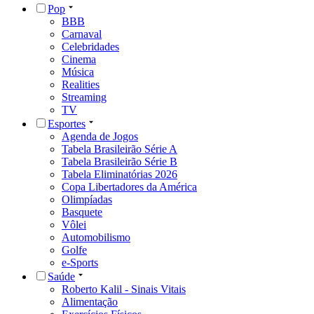
Pop
BBB
Carnaval
Celebridades
Cinema
Música
Realities
Streaming
TV
Esportes
Agenda de Jogos
Tabela Brasileirão Série A
Tabela Brasileirão Série B
Tabela Eliminatórias 2026
Copa Libertadores da América
Olimpíadas
Basquete
Vôlei
Automobilismo
Golfe
e-Sports
Saúde
Roberto Kalil - Sinais Vitais
Alimentação