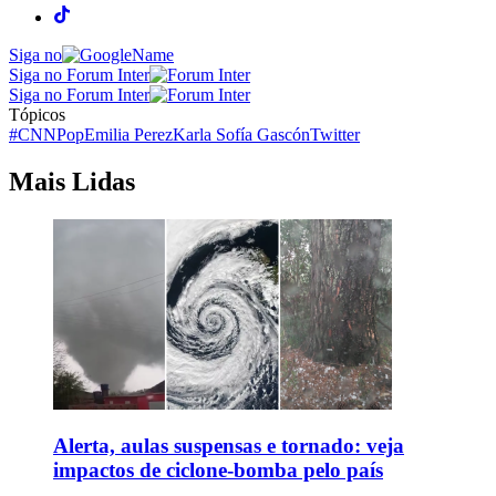
Siga no
Siga no Forum Inter
Siga no Forum Inter
Tópicos
#CNNPop
Emilia Perez
Karla Sofía Gascón
Twitter
Mais Lidas
Alerta, aulas suspensas e tornado: veja
impactos de ciclone-bomba pelo país