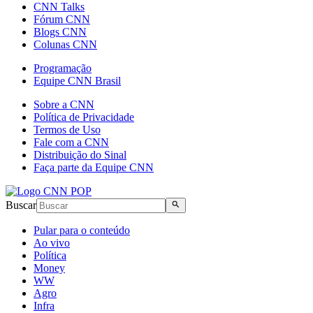
CNN Talks
Fórum CNN
Blogs CNN
Colunas CNN
Programação
Equipe CNN Brasil
Sobre a CNN
Política de Privacidade
Termos de Uso
Fale com a CNN
Distribuição do Sinal
Faça parte da Equipe CNN
Buscar
Pular para o conteúdo
Ao vivo
Política
Money
WW
Agro
Infra