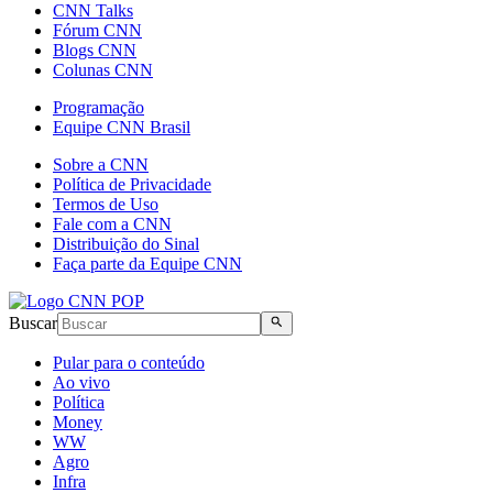
CNN Talks
Fórum CNN
Blogs CNN
Colunas CNN
Programação
Equipe CNN Brasil
Sobre a CNN
Política de Privacidade
Termos de Uso
Fale com a CNN
Distribuição do Sinal
Faça parte da Equipe CNN
Buscar
Pular para o conteúdo
Ao vivo
Política
Money
WW
Agro
Infra