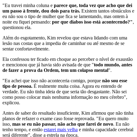
"Eu travei minha coluna e
parece que, toda vez que acho que dei
um passo à frente, dou dois para trás.
Existem tantos obstáculos e
eu não sou o tipo de mulher que fica se lamentando, mas ontem à
noite eu fiquei pensando:
por que diabos isso está acontecendo?"
,
questionou ela.
Além do esgotamento, Kim revelou que estava lidando com uma
lesão nas costas que a impedia de caminhar ou até mesmo de se
sentar confortavelmente.
Ela confessou ter ficado em choque ao perceber o nível de exaustão
e mencionou que já havia sido avisada de que "
todo mundo, antes
de fazer a prova da Ordem, tem um colapso mental
".
"Eu achei que isso não aconteceria comigo, porque
não sou esse
tipo de pessoa.
É realmente muita coisa. Agora eu entendo de
verdade. Eu não tinha ideia de que seria tão desgastante. Não sei
como posso colocar mais nenhuma informação no meu cérebro",
explicou.
Antes de saber do resultado insuficiente, Kim afirmou que não tinha
planos de refazer o exame caso fosse reprovada. "Eu quero muito
isso,
mas se eu não passar, não acho que farei de novo
. Eu não
tenho tempo, e então
estarei mais velha
e minha capacidade cerebral
será diferente", disse a estrela na época.