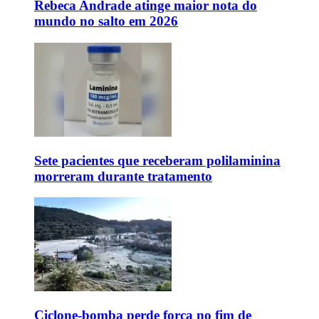
Rebeca Andrade atinge maior nota do
mundo no salto em 2026
Sete pacientes que receberam polilaminina
morreram durante tratamento
Ciclone-bomba perde força no fim de