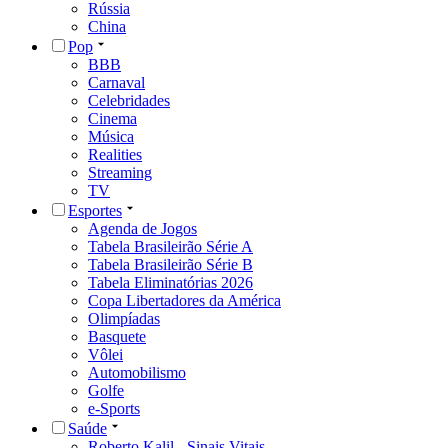
Rússia
China
Pop
BBB
Carnaval
Celebridades
Cinema
Música
Realities
Streaming
TV
Esportes
Agenda de Jogos
Tabela Brasileirão Série A
Tabela Brasileirão Série B
Tabela Eliminatórias 2026
Copa Libertadores da América
Olimpíadas
Basquete
Vôlei
Automobilismo
Golfe
e-Sports
Saúde
Roberto Kalil - Sinais Vitais