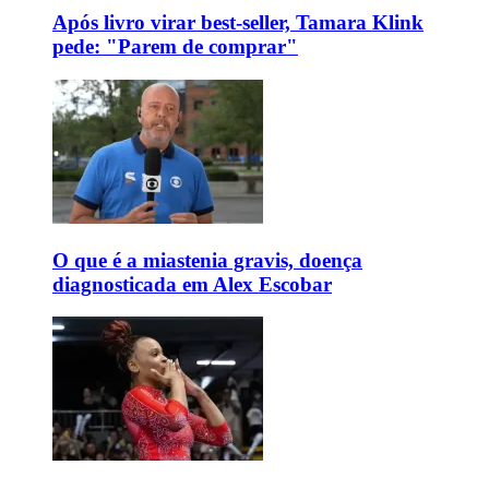
Após livro virar best-seller, Tamara Klink
pede: "Parem de comprar"
O que é a miastenia gravis, doença
diagnosticada em Alex Escobar