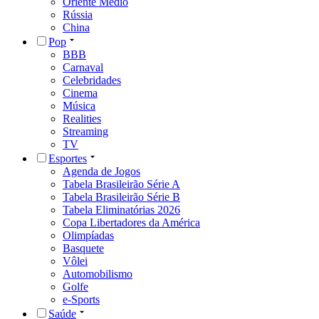
Oriente Médio
Rússia
China
Pop
BBB
Carnaval
Celebridades
Cinema
Música
Realities
Streaming
TV
Esportes
Agenda de Jogos
Tabela Brasileirão Série A
Tabela Brasileirão Série B
Tabela Eliminatórias 2026
Copa Libertadores da América
Olimpíadas
Basquete
Vôlei
Automobilismo
Golfe
e-Sports
Saúde