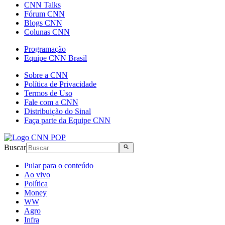
CNN Talks
Fórum CNN
Blogs CNN
Colunas CNN
Programação
Equipe CNN Brasil
Sobre a CNN
Política de Privacidade
Termos de Uso
Fale com a CNN
Distribuição do Sinal
Faça parte da Equipe CNN
Buscar
Pular para o conteúdo
Ao vivo
Política
Money
WW
Agro
Infra