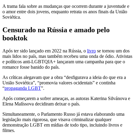
A trama fala sobre as mudanças que ocorrem durante a juventude e
o amor entre dois jovens, enquanto retrata os anos finais da União
Soviética.
Censurado na Rússia e amado pelo
booktok
Após ter sido lançado em 2022 na Rússia, o
livro
se tornou um dos
mais lidos no país, mas também recebeu uma onda de ódio. Ativistas
e políticos anti-LGBTQIA+ lançaram uma campanha para que o
romance fosse banido do país.
As críticas alegavam que a obra “desfigurava a ideia do que era a
União Soviética”, “promovia valores ocidentais” e continha
“
propaganda LGBT
”.
Após começarem a sofrer ameaças, as autoras Katerina Silvánova e
Elena Malíssova decidiram deixar o país.
Simultaneamente, o Parlamento Russo já estava elaborando uma
legislação mais rigorosa, que visava criminalizar qualquer
demonstração LGBT em mídias de todo tipo, incluindo livros e
filmes.