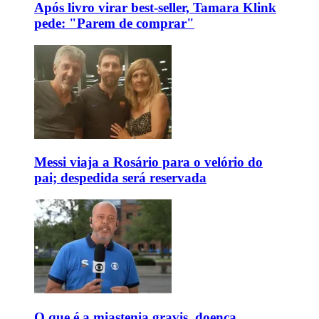
Após livro virar best-seller, Tamara Klink
pede: "Parem de comprar"
Messi viaja a Rosário para o velório do
pai; despedida será reservada
O que é a miastenia gravis, doença