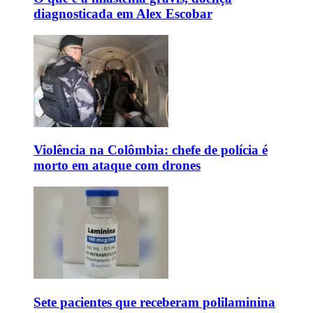
diagnosticada em Alex Escobar
Violência na Colômbia: chefe de polícia é
morto em ataque com drones
Sete pacientes que receberam polilaminina