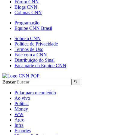
Fórum CNN
Blogs CNN
Colunas CNN
Programação
Equipe CNN Brasil
Sobre a CNN
Política de Privacidade
Termos de Uso
Fale com a CNN
Distribuição do Sinal
Faça parte da Equipe CNN
Buscar
Pular para o conteúdo
Ao vivo
Política
Money
WW
Agro
Infra
Esportes