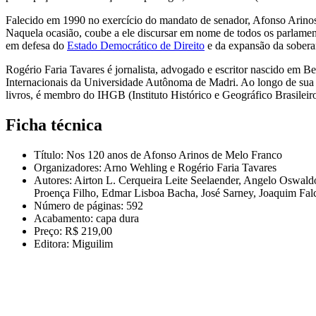
Falecido em 1990 no exercício do mandato de senador, Afonso Arinos
Naquela ocasião, coube a ele discursar em nome de todos os parlamen
em defesa do
Estado Democrático de Direito
e da expansão da sobera
Rogério Faria Tavares é jornalista, advogado e escritor nascido em 
Internacionais da Universidade Autônoma de Madri. Ao longo de sua tr
livros, é membro do IHGB (Instituto Histórico e Geográfico Brasileiro
Ficha técnica
Título: Nos 120 anos de Afonso Arinos de Melo Franco
Organizadores: Arno Wehling e Rogério Faria Tavares
Autores: Airton L. Cerqueira Leite Seelaender, Angelo Oswal
Proença Filho, Edmar Lisboa Bacha, José Sarney, Joaquim Fal
Número de páginas: 592
Acabamento: capa dura
Preço: R$ 219,00
Editora: Miguilim