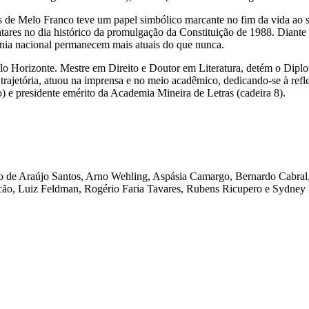
 de Melo Franco teve um papel simbólico marcante no fim da vida ao 
tares no dia histórico da promulgação da Constituição de 1988. Diante
nia nacional permanecem mais atuais do que nunca.
Belo Horizonte. Mestre em Direito e Doutor em Literatura, detém o Dip
ajetória, atuou na imprensa e no meio acadêmico, dedicando-se à reflexã
) e presidente emérito da Academia Mineira de Letras (cadeira 8).
do de Araújo Santos, Arno Wehling, Aspásia Camargo, Bernardo Cabral,
cão, Luiz Feldman, Rogério Faria Tavares, Rubens Ricupero e Sydney