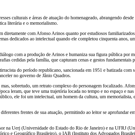
es culturais e áreas de atuação do homenageado, abrangendo desde a ciên
tica literária e o memorialismo.
 diretamente com Afonso Arinos quanto por estudiosos familiarizados co
poemas dedicados ao intelectual quando ele completou cinquenta anos,
iálogo com a produção de Arinos e humaniza sua figura pública por me
rafias cedidas pela família, que capturam cenas e gestos fundamentais p
antirracista do período republicano, sancionada em 1951 e batizada co
anceler no governo de Jânio Quadros.
vel, mas, sobretudo, um retrato complexo do personagem focalizado. 
época leram, que teve uma trajetória locada no tempo e no espaço e nas
co, ele foi um intelectual, um homem da cultura, um memorialista, e t
e diferentes frentes de sua atuação, permitindo ao leitor se aprofunda
or na Uerj (Universidade do Estado do Rio de Janeiro) e na UFRJ (Uni
tórico e Geográfico Brasileiro), o IAB (Instituto dos Advogados Brasilei