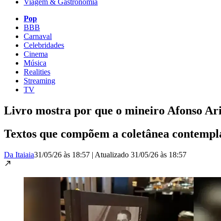
Viagem & Gastronomia
Pop
BBB
Carnaval
Celebridades
Cinema
Música
Realities
Streaming
TV
Livro mostra por que o mineiro Afonso Ari
Textos que compõem a coletânea contempla
Da Itaiaia
31/05/26 às 18:57
|
Atualizado
31/05/26 às 18:57