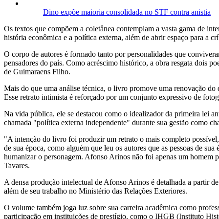
Dino expõe maioria consolidada no STF contra anistia
Os textos que compõem a coletânea contemplam a vasta gama de interess
história econômica e a política externa, além de abrir espaço para a crí
O corpo de autores é formado tanto por personalidades que conviveram
pensadores do país. Como acréscimo histórico, a obra resgata dois 
de Guimaraens Filho.
Mais do que uma análise técnica, o livro promove uma renovação do d
Esse retrato intimista é reforçado por um conjunto expressivo de fotog
Na vida pública, ele se destacou como o idealizador da primeira lei 
chamada "política externa independente" durante sua gestão como ch
"A intenção do livro foi produzir um retrato o mais completo possí
de sua época, como alguém que leu os autores que as pessoas de sua 
humanizar o personagem. Afonso Arinos não foi apenas um homem públi
Tavares.
A densa produção intelectual de Afonso Arinos é detalhada a partir d
além de seu trabalho no Ministério das Relações Exteriores.
O volume também joga luz sobre sua carreira acadêmica como profess
participação em instituições de prestígio, como o IHGB (Instituto His