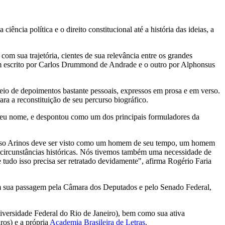
cia política e o direito constitucional até a história das ideias, a
m sua trajetória, cientes de sua relevância entre os grandes
 um escrito por Carlos Drummond de Andrade e o outro por Alphonsus
io de depoimentos bastante pessoais, expressos em prosa e em verso.
ara a reconstituição de seu percurso biográfico.
m seu nome, e despontou como um dos principais formuladores da
Afonso Arinos deve ser visto como um homem de seu tempo, um homem
 circunstâncias históricas. Nós tivemos também uma necessidade de
udo isso precisa ser retratado devidamente", afirma Rogério Faria
r em sua passagem pela Câmara dos Deputados e pelo Senado Federal,
versidade Federal do Rio de Janeiro), bem como sua ativa
ros) e a própria
Academia Brasileira de Letras
.