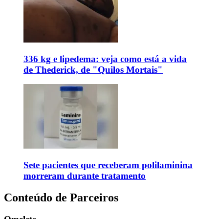
336 kg e lipedema: veja como está a vida
de Thederick, de "Quilos Mortais"
Sete pacientes que receberam polilaminina
morreram durante tratamento
Conteúdo de Parceiros