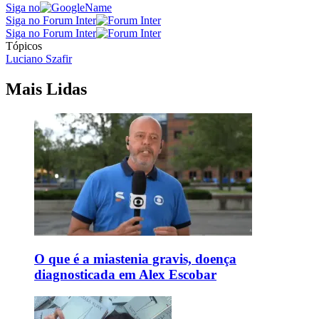
Siga no
Siga no Forum Inter
Siga no Forum Inter
Tópicos
Luciano Szafir
Mais Lidas
O que é a miastenia gravis, doença
diagnosticada em Alex Escobar