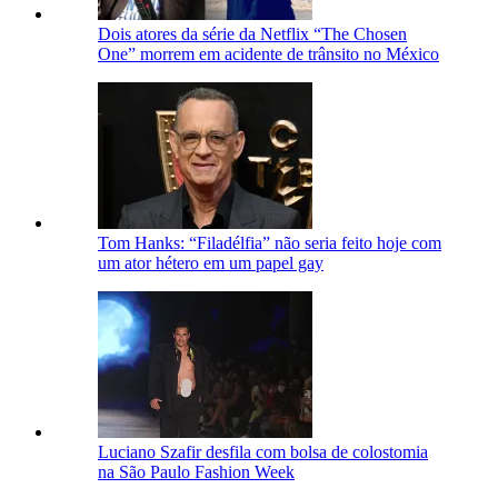
Dois atores da série da Netflix “The Chosen
One” morrem em acidente de trânsito no México
Tom Hanks: “Filadélfia” não seria feito hoje com
um ator hétero em um papel gay
Luciano Szafir desfila com bolsa de colostomia
na São Paulo Fashion Week