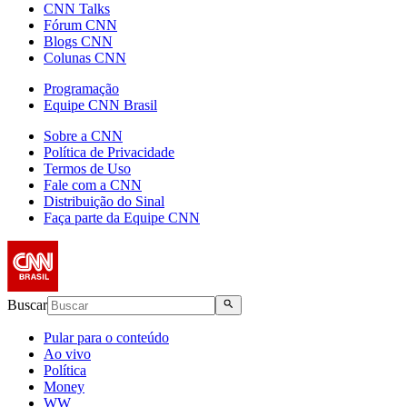
CNN Talks
Fórum CNN
Blogs CNN
Colunas CNN
Programação
Equipe CNN Brasil
Sobre a CNN
Política de Privacidade
Termos de Uso
Fale com a CNN
Distribuição do Sinal
Faça parte da Equipe CNN
Buscar
Pular para o conteúdo
Ao vivo
Política
Money
WW