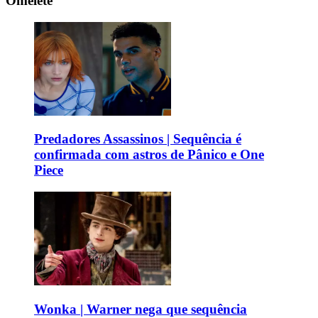
Omelete
Predadores Assassinos | Sequência é
confirmada com astros de Pânico e One
Piece
Wonka | Warner nega que sequência