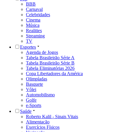
BBB
Carnaval
Celebridades
Cinema
Música
Realities
Streaming
TV
Esportes
Agenda de Jogos
Tabela Brasileirão Série A
Tabela Brasileirão Série B
Tabela Eliminatórias 2026
Copa Libertadores da América
Olimpíadas
Basquete
Vôlei
Automobilismo
Golfe
e-Sports
Saúde
Roberto Kalil - Sinais Vitais
Alimentação
Exercícios Físicos