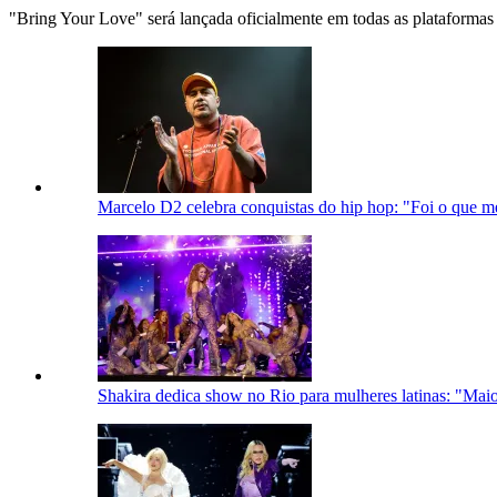
"Bring Your Love" será lançada oficialmente em todas as plataformas n
Marcelo D2 celebra conquistas do hip hop: "Foi o que m
Shakira dedica show no Rio para mulheres latinas: "Maio