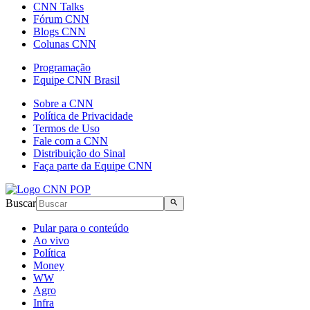
CNN Talks
Fórum CNN
Blogs CNN
Colunas CNN
Programação
Equipe CNN Brasil
Sobre a CNN
Política de Privacidade
Termos de Uso
Fale com a CNN
Distribuição do Sinal
Faça parte da Equipe CNN
Buscar
Pular para o conteúdo
Ao vivo
Política
Money
WW
Agro
Infra