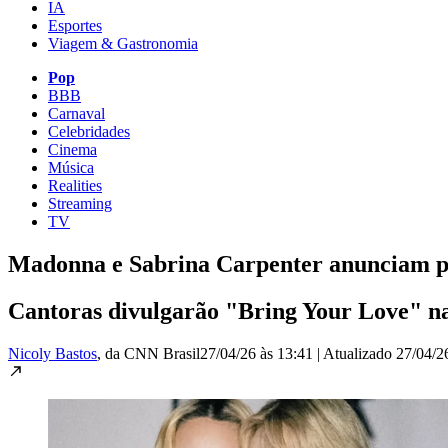
IA
Esportes
Viagem & Gastronomia
Pop
BBB
Carnaval
Celebridades
Cinema
Música
Realities
Streaming
TV
Madonna e Sabrina Carpenter anunciam pa
Cantoras divulgarão "Bring Your Love" na 
Nicoly Bastos
, da CNN Brasil
27/04/26 às 13:41
|
Atualizado
27/04/2