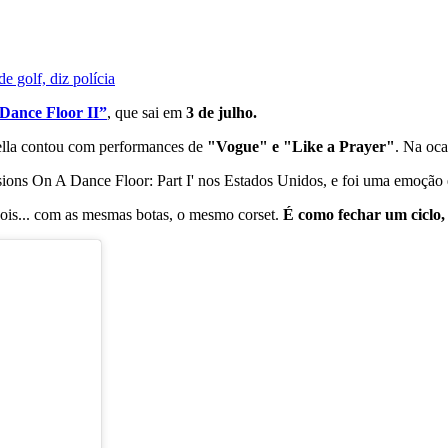
 golf, diz polícia
 Dance Floor II”
, que sai em
3 de julho.
lla contou com performances de
"Vogue" e "Like a Prayer"
. Na oca
essions On A Dance Floor: Part I' nos Estados Unidos, e foi uma emoçã
ois... com as mesmas botas, o mesmo corset.
É como fechar um ciclo,