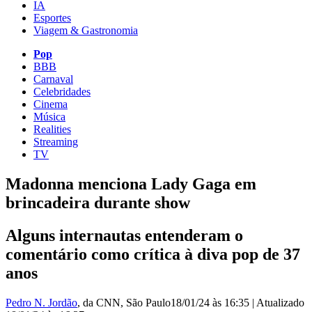
IA
Esportes
Viagem & Gastronomia
Pop
BBB
Carnaval
Celebridades
Cinema
Música
Realities
Streaming
TV
Madonna menciona Lady Gaga em
brincadeira durante show
Alguns internautas entenderam o
comentário como crítica à diva pop de 37
anos
Pedro N. Jordão
, da CNN
, São Paulo
18/01/24 às 16:35
|
Atualizado