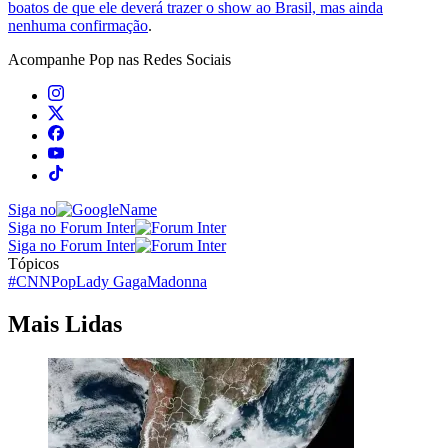
boatos de que ele deverá trazer o show ao Brasil, mas ainda
nenhuma confirmação
.
Acompanhe
Pop
nas Redes Sociais
Siga no
Siga no Forum Inter
Siga no Forum Inter
Tópicos
#CNNPop
Lady Gaga
Madonna
Mais Lidas