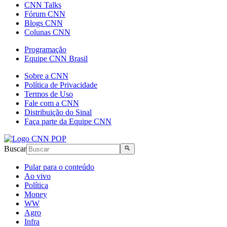
CNN Talks
Fórum CNN
Blogs CNN
Colunas CNN
Programação
Equipe CNN Brasil
Sobre a CNN
Política de Privacidade
Termos de Uso
Fale com a CNN
Distribuição do Sinal
Faça parte da Equipe CNN
Buscar
Pular para o conteúdo
Ao vivo
Política
Money
WW
Agro
Infra