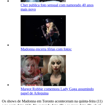
Cher publica foto sensual com namorado 40 anos
mais novo
Madonna encerra férias com fotos:
Margot Robbie comemora Lady Gaga assumindo
papel de Arlequina
Os shows de Madonna em Toronto aconteceram na quinta-feira (11)