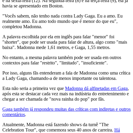
e na sexta-feira (12). Na segunda-feira (8) e na terça-feira (9), ela já
havia se apresentado em Boston.
"Vocês sabem, não tenho nada contra Lady Gaga. Eu a amo. Eu
realmente amo. Eu amo todo mundo que é menor do que eu",
completou Madonna.
A palavra escolhida por ela em inglês para falar "menor" foi
"shorter", que pode ser usada para falar de altura, algo como "mais
baixa". Madonna mede 1,61 metros, e Gaga, 1,55 metros.
No entanto, a mesma palavra também pode ser usada em outros
contextos para falar "restrito", "limitado", "insuficiente".
Por isso, alguns fãs entenderam a fala de Madonna como uma crítica
a Lady Gaga, chamando-a de menos importante ou talentosa.
Esta não seria a primeira vez que
Madonna dá alfinetadas em Gaga
,
após esta se destacar cada vez mais na indústria do entretenimento e
chegar a ser chamada de "nova rainha do pop" por fãs.
Gaga também já respondeu muitas das críticas com indiretas e outros
comentários
.
Atualmente, Madonna está fazendo shows da turnê "The
Celebration Tour", que comemora seus 40 anos de carreira.
Há