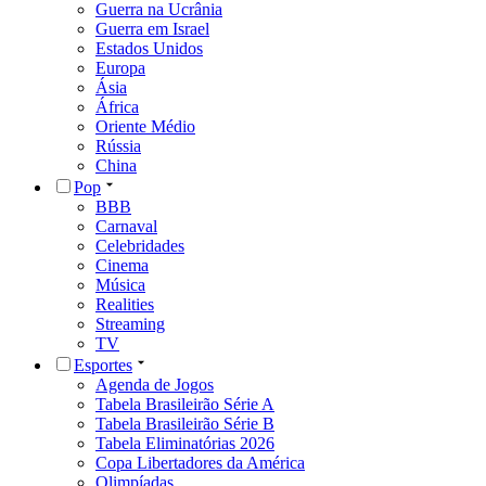
Guerra na Ucrânia
Guerra em Israel
Estados Unidos
Europa
Ásia
África
Oriente Médio
Rússia
China
Pop
BBB
Carnaval
Celebridades
Cinema
Música
Realities
Streaming
TV
Esportes
Agenda de Jogos
Tabela Brasileirão Série A
Tabela Brasileirão Série B
Tabela Eliminatórias 2026
Copa Libertadores da América
Olimpíadas