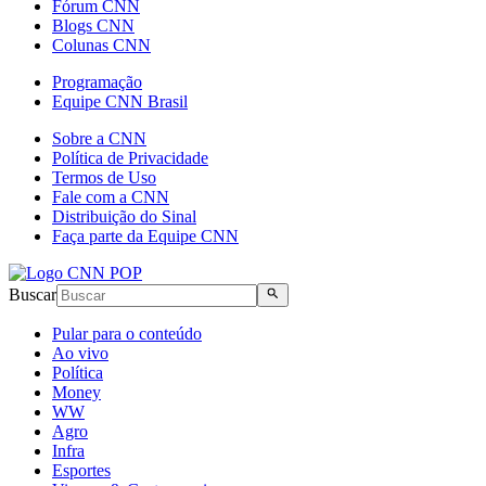
Fórum CNN
Blogs CNN
Colunas CNN
Programação
Equipe CNN Brasil
Sobre a CNN
Política de Privacidade
Termos de Uso
Fale com a CNN
Distribuição do Sinal
Faça parte da Equipe CNN
Buscar
Pular para o conteúdo
Ao vivo
Política
Money
WW
Agro
Infra
Esportes