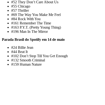
#52 They Don’t Care About Us
#55 Chicago
#57 Thriller
#69 The Way You Make Me Feel
#84 Rock With You
#161 Remember The Time
#163 P.Y.T. (Pretty Young Thing)
#196 Man In The Mirror
Parada Brasil do Spotify em 14 de maio
#24 Billie Jean
#44 Beat It
#102 Don’t Stop Till You Get Enough
#132 Smooth Criminal
#159 Human Nature