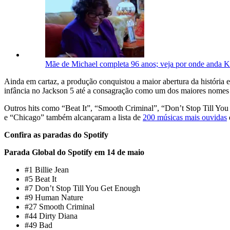
Mãe de Michael completa 96 anos; veja por onde anda K
Ainda em cartaz, a produção conquistou a maior abertura da história e
infância no Jackson 5 até a consagração como um dos maiores nomes
Outros hits como “Beat It”, “Smooth Criminal”, “Don’t Stop Till 
e “Chicago” também alcançaram a lista de
200 músicas mais ouvidas
Confira as paradas do Spotify
Parada Global do Spotify em 14 de maio
#1 Billie Jean
#5 Beat It
#7 Don’t Stop Till You Get Enough
#9 Human Nature
#27 Smooth Criminal
#44 Dirty Diana
#49 Bad