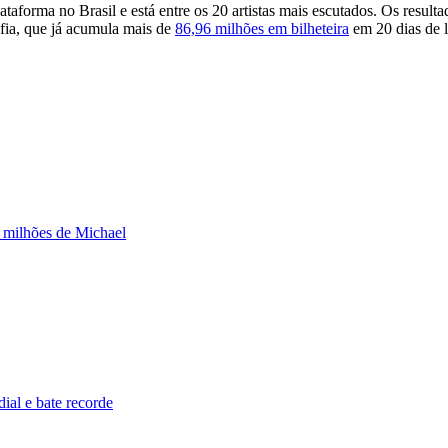
taforma no Brasil e está entre os 20 artistas mais escutados. Os result
afia, que já acumula mais de
86,96 milhões em bilheteira
em 20 dias de 
3 milhões de Michael
al e bate recorde