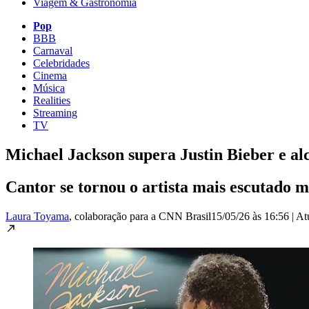
Viagem & Gastronomia
Pop
BBB
Carnaval
Celebridades
Cinema
Música
Realities
Streaming
TV
Michael Jackson supera Justin Bieber e alc
Cantor se tornou o artista mais escutado
Laura Toyama
, colaboração para a CNN Brasil
15/05/26 às 16:56
|
At