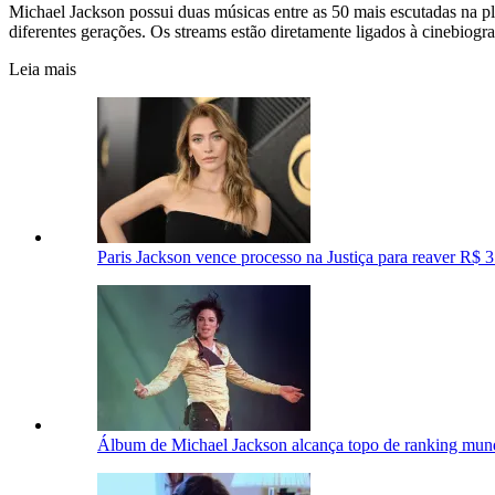
Michael Jackson possui duas músicas entre as 50 mais escutadas na pla
diferentes gerações. Os streams estão diretamente ligados à cinebiogr
Leia mais
Paris Jackson vence processo na Justiça para reaver R$ 
Álbum de Michael Jackson alcança topo de ranking mundi